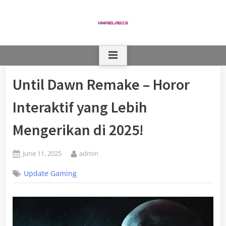
Skip
to
content
Until Dawn Remake – Horor
Interaktif yang Lebih
Mengerikan di 2025!
Posted
By
June 11, 2025
admin
on
Update Gaming