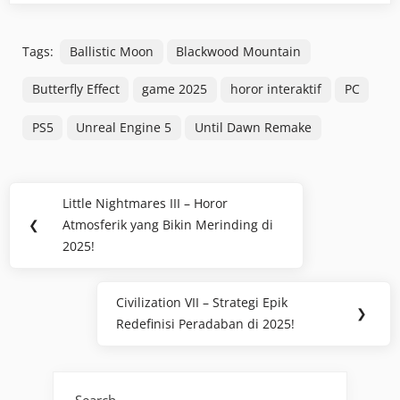
Tags:
Ballistic Moon
Blackwood Mountain
Butterfly Effect
game 2025
horor interaktif
PC
PS5
Unreal Engine 5
Until Dawn Remake
Post
Little Nightmares III – Horor
Previous
navigation
❮
Atmosferik yang Bikin Merinding di
Post:
2025!
Civilization VII – Strategi Epik
Next
❯
Redefinisi Peradaban di 2025!
Post: