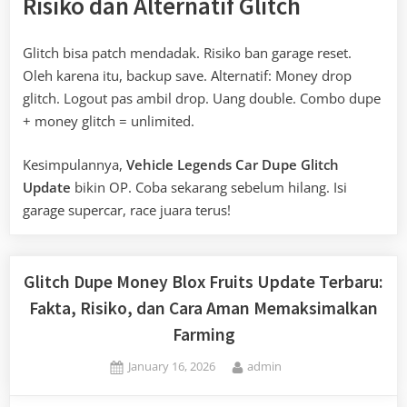
Risiko dan Alternatif Glitch
Glitch bisa patch mendadak. Risiko ban garage reset.
Oleh karena itu, backup save. Alternatif: Money drop
glitch. Logout pas ambil drop. Uang double. Combo dupe
+ money glitch = unlimited.
Kesimpulannya,
Vehicle Legends Car Dupe Glitch
Update
bikin OP. Coba sekarang sebelum hilang. Isi
garage supercar, race juara terus!
Glitch Dupe Money Blox Fruits Update Terbaru:
Fakta, Risiko, dan Cara Aman Memaksimalkan
Farming
Posted
By
January 16, 2026
admin
on