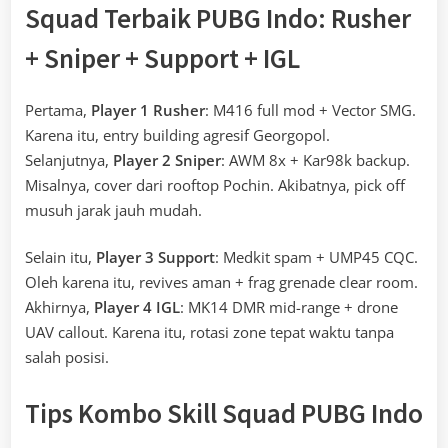
Squad Terbaik PUBG Indo: Rusher
+ Sniper + Support + IGL
Pertama,
Player 1 Rusher
: M416 full mod + Vector SMG.
Karena itu, entry building agresif Georgopol.
Selanjutnya,
Player 2 Sniper
: AWM 8x + Kar98k backup.
Misalnya, cover dari rooftop Pochin. Akibatnya, pick off
musuh jarak jauh mudah.
Selain itu,
Player 3 Support
: Medkit spam + UMP45 CQC.
Oleh karena itu, revives aman + frag grenade clear room.
Akhirnya,
Player 4 IGL
: MK14 DMR mid-range + drone
UAV callout. Karena itu, rotasi zone tepat waktu tanpa
salah posisi.
Tips Kombo Skill Squad PUBG Indo