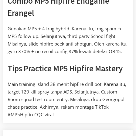
Combo MP5 Hipfire Endgame
Erangel
Gunakan MP5 + 4 frag hybrid. Karena itu, frag spam →
MP5 follow-up. Selanjutnya, third party School fight.
Misalnya, slide hipfire peek anti shotgun. Oleh karena itu,
gyro 370% + no recoil config 87% lewati deteksi OB45.
Tips Practice MP5 Hipfire Mastery
Main training island 38 menit hipfire drill bot. Karena itu,
target 120 kill spray tanpa ADS. Selanjutnya, Custom
Room squad test room entry. Misalnya, drop Georgopol
chaos practice. Akhirnya, rekam montage TikTok
#MP5HipfireCQC viral.