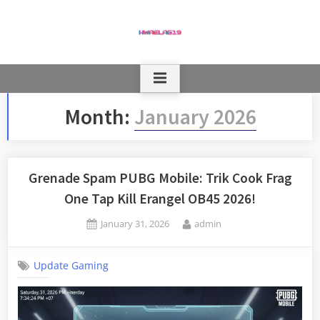
Skip
to
content
Month:
January 2026
Grenade Spam PUBG Mobile: Trik Cook Frag
One Tap Kill Erangel OB45 2026!
Posted
By
January 31, 2026
admin
on
Update Gaming