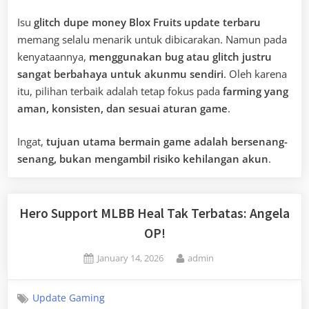
Isu
glitch dupe money Blox Fruits update terbaru
memang selalu menarik untuk dibicarakan. Namun pada
kenyataannya,
menggunakan bug atau glitch justru
sangat berbahaya untuk akunmu sendiri
. Oleh karena
itu, pilihan terbaik adalah tetap fokus pada
farming yang
aman, konsisten, dan sesuai aturan game
.
Ingat,
tujuan utama bermain game adalah bersenang-
senang, bukan mengambil risiko kehilangan akun
.
Hero Support MLBB Heal Tak Terbatas: Angela
OP!
Posted
By
January 14, 2026
admin
on
Update Gaming