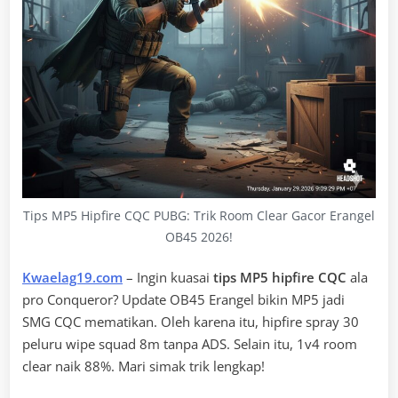
Tips MP5 Hipfire CQC PUBG: Trik Room Clear Gacor Erangel
OB45 2026!
Kwaelag19.com
– Ingin kuasai
tips MP5 hipfire CQC
ala
pro Conqueror? Update OB45 Erangel bikin MP5 jadi
SMG CQC mematikan. Oleh karena itu, hipfire spray 30
peluru wipe squad 8m tanpa ADS. Selain itu, 1v4 room
clear naik 88%. Mari simak trik lengkap!