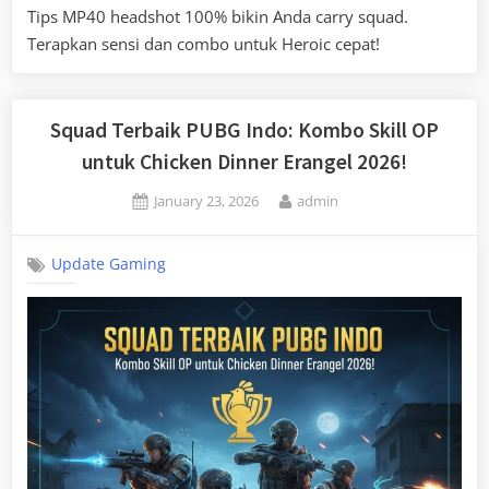
Tips MP40 headshot 100% bikin Anda carry squad.
Terapkan sensi dan combo untuk Heroic cepat!
Squad Terbaik PUBG Indo: Kombo Skill OP
untuk Chicken Dinner Erangel 2026!
Posted
By
January 23, 2026
admin
on
Update Gaming