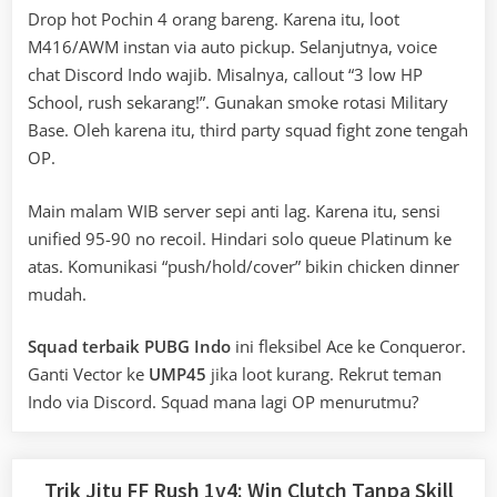
Drop hot Pochin 4 orang bareng. Karena itu, loot
M416/AWM instan via auto pickup. Selanjutnya, voice
chat Discord Indo wajib. Misalnya, callout “3 low HP
School, rush sekarang!”. Gunakan smoke rotasi Military
Base. Oleh karena itu, third party squad fight zone tengah
OP.
Main malam WIB server sepi anti lag. Karena itu, sensi
unified 95-90 no recoil. Hindari solo queue Platinum ke
atas. Komunikasi “push/hold/cover” bikin chicken dinner
mudah.
Squad terbaik PUBG Indo
ini fleksibel Ace ke Conqueror.
Ganti Vector ke
UMP45
jika loot kurang. Rekrut teman
Indo via Discord. Squad mana lagi OP menurutmu?
Trik Jitu FF Rush 1v4: Win Clutch Tanpa Skill