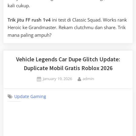
kali cukup.
Trik jitu FF rush 1v4
ini test di Classic Squad. Works rank
Heroic ke Grandmaster. Rekam clutchmu dan share. Trik
mana paling ampuh?
Vehicle Legends Car Dupe Glitch Update:
Duplicate Mobil Gratis Roblox 2026
Posted
By
January 19, 2026
admin
on
Update Gaming