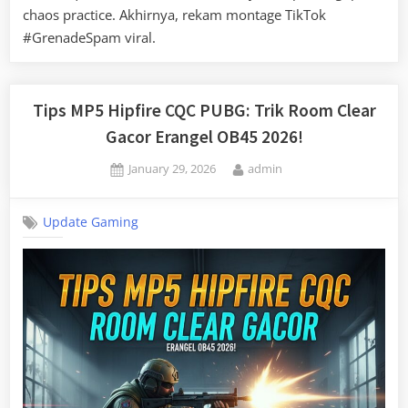
chaos practice. Akhirnya, rekam montage TikTok
#GrenadeSpam viral.
Tips MP5 Hipfire CQC PUBG: Trik Room Clear
Gacor Erangel OB45 2026!
Posted
By
January 29, 2026
admin
on
Update Gaming