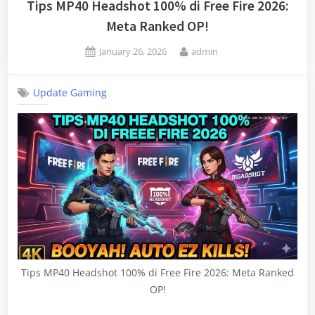
Tips MP40 Headshot 100% di Free Fire 2026:
Meta Ranked OP!
Posted
By
January 26, 2026
admin
on
Update Gaming
Tips MP40 Headshot 100% di Free Fire 2026: Meta Ranked
OP!