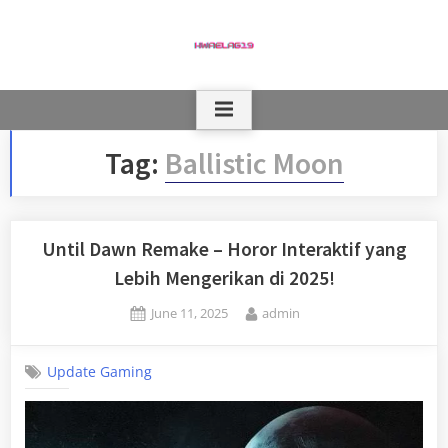
Skip
to
content
Tag:
Ballistic Moon
Until Dawn Remake – Horor Interaktif yang
Lebih Mengerikan di 2025!
Posted
By
June 11, 2025
admin
on
Update Gaming