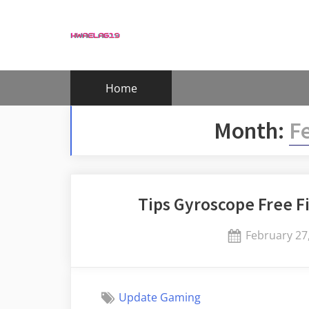
Skip
to
content
Home
Month:
F
Tips Gyroscope Free F
Posted
February 27
on
Update Gaming