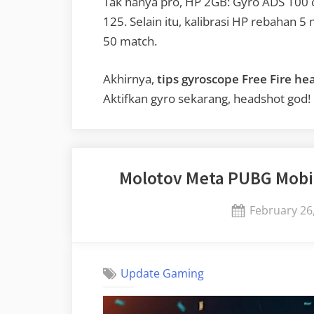
Tak hanya pro, HP 2GB: Gyro ADS 100 
125. Selain itu, kalibrasi HP rebahan 5
50 match.
Akhirnya,
tips gyroscope Free Fire h
Aktifkan gyro sekarang, headshot god!
Molotov Meta PUBG Mobil
Posted
February 26
on
Update Gaming