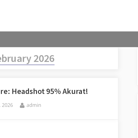
ebruary 2026
ire: Headshot 95% Akurat!
By
, 2026
admin