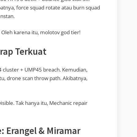
batnya, force squad rotate atau burn squad
instan.
 Oleh karena itu, molotov god tier!
Trap Terkuat
 4 cluster + UMP45 breach. Kemudian,
tu, drone scan throw path. Akibatnya,
sible. Tak hanya itu, Mechanic repair
: Erangel & Miramar