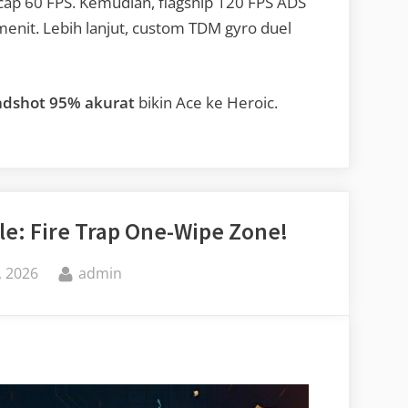
cap 60 FPS. Kemudian, flagship 120 FPS ADS
 menit. Lebih lanjut, custom TDM gyro duel
eadshot 95% akurat
bikin Ace ke Heroic.
e: Fire Trap One-Wipe Zone!
By
, 2026
admin