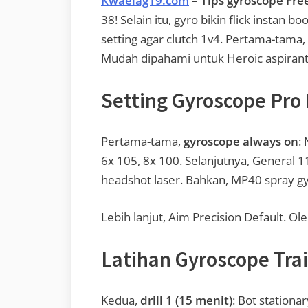
Kwaelag19.com
– Tips gyroscope Free
38! Selain itu, gyro bikin flick instan 
setting agar clutch 1v4. Pertama-tama,
Mudah dipahami untuk Heroic aspirant
Setting Gyroscope Pr
Pertama-tama,
gyroscope always on
:
6x 105, 8x 100. Selanjutnya, General
headshot laser. Bahkan, MP40 spray gyr
Lebih lanjut, Aim Precision Default. Ole
Latihan Gyroscope Tra
Kedua,
drill 1 (15 menit)
: Bot station