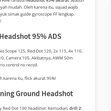
 Fire
rahasia
headshot 95% akurat
Season
booyah mudah. Oleh karena itu, squad wajib
 yuk simak guide gyroscope FF lengkap.
!
o Headshot 95% ADS
 No Scope 125, Red Dot 120, 2x 115, 4x 110,
 110, Camera 105. Akibatnya, AWM 50m
o control no recoil.
h karena itu, flick akurat 95%!
ining Ground Headshot
ary Red Dot 100 headshot. Kemudian,
drill 2
: