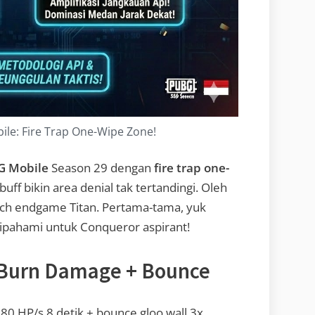
le: Fire Trap One-Wipe Zone!
G Mobile
Season 29 dengan
fire trap one-
 buff bikin area denial tak tertandingi. Oleh
utch endgame Titan. Pertama-tama, yuk
ipahami untuk Conqueror aspirant!
: Burn Damage + Bounce
80 HP/s 8 detik + bounce gloo wall 3x.