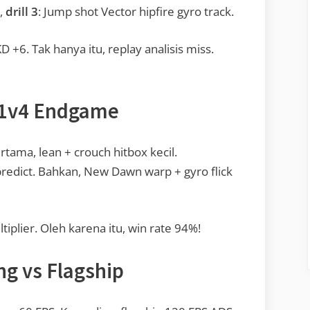
u,
drill 3
: Jump shot Vector hipfire gyro track.
+6. Tak hanya itu, replay analisis miss.
 1v4 Endgame
rtama, lean + crouch hitbox kecil.
predict. Bahkan, New Dawn warp + gyro flick
tiplier. Oleh karena itu, win rate 94%!
ng vs Flagship