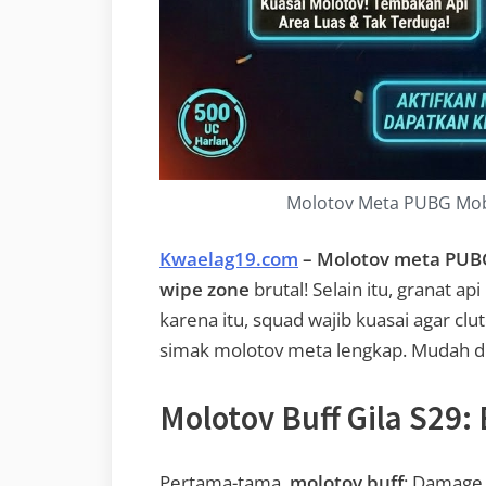
Molotov Meta PUBG Mobi
Kwaelag19.com
– Molotov meta PUB
wipe zone
brutal! Selain itu, granat api
karena itu, squad wajib kuasai agar cl
simak molotov meta lengkap. Mudah d
Molotov Buff Gila S29
Pertama-tama,
molotov buff
: Damage 