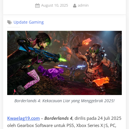
Posted
By
August 10, 2025
admin
on
Update Gaming
Borderlands 4: Kekacauan Liar yang Menggebrak 2025!
Kwaelag19.com
–
Borderlands 4
, dirilis pada 24 Juli 2025
oleh Gearbox Software untuk PS5, Xbox Series X|S, PC,