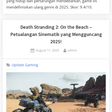
yang hidup dan pertarungan mendebarkan, game ini
mendefinisikan ulang genre di 2025. Skor: 9.4/10.
Death Stranding 2: On the Beach –
Petualangan Sinematik yang Mengguncang
2025!
Posted
By
August 11, 2025
admin
on
Update Gaming