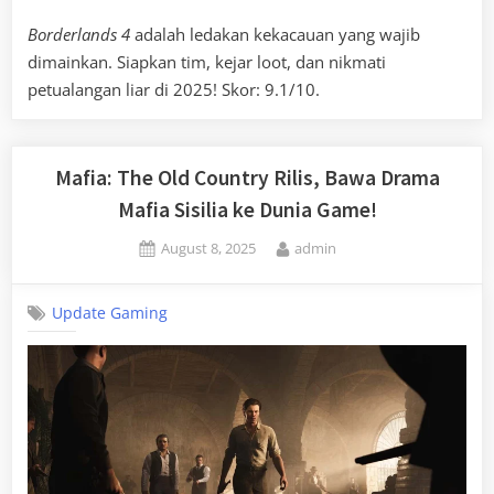
Borderlands 4
adalah ledakan kekacauan yang wajib
dimainkan. Siapkan tim, kejar loot, dan nikmati
petualangan liar di 2025! Skor: 9.1/10.
Mafia: The Old Country Rilis, Bawa Drama
Mafia Sisilia ke Dunia Game!
Posted
By
August 8, 2025
admin
on
Update Gaming