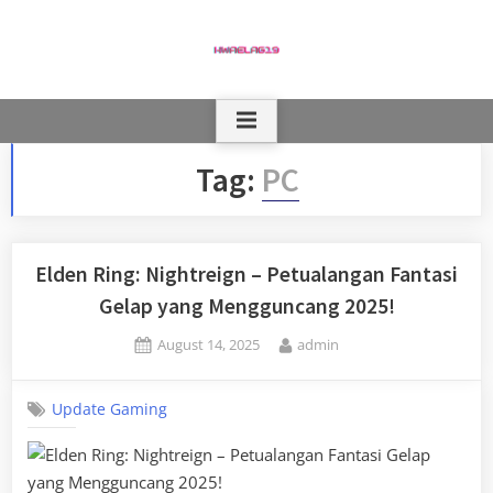
Skip
to
content
Tag:
PC
Elden Ring: Nightreign – Petualangan Fantasi
Gelap yang Mengguncang 2025!
Posted
By
August 14, 2025
admin
on
Update Gaming