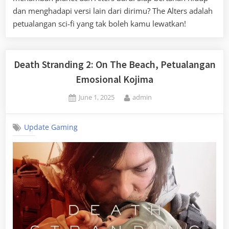
dan menghadapi versi lain dari dirimu? The Alters adalah
petualangan sci-fi yang tak boleh kamu lewatkan!
Death Stranding 2: On The Beach, Petualangan
Emosional Kojima
Posted
By
June 1, 2025
admin
on
Update Gaming