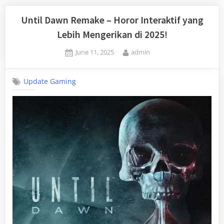
Until Dawn Remake – Horor Interaktif yang
Lebih Mengerikan di 2025!
Posted
By
June 11, 2025
admin
on
Update Gaming