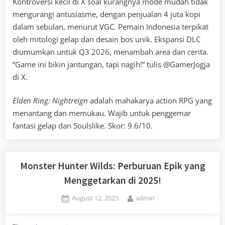
Kontroversi kecil di X soal kurangnya mode mudah tidak
mengurangi antusiasme, dengan penjualan 4 juta kopi
dalam sebulan, menurut VGC. Pemain Indonesia terpikat
oleh mitologi gelap dan desain bos unik. Ekspansi DLC
diumumkan untuk Q3 2026, menambah area dan cerita.
“Game ini bikin jantungan, tapi nagih!” tulis @GamerJogja
di X.
Elden Ring: Nightreign
adalah mahakarya action RPG yang
menantang dan memukau. Wajib untuk penggemar
fantasi gelap dan Soulslike. Skor: 9.6/10.
Monster Hunter Wilds: Perburuan Epik yang
Menggetarkan di 2025!
Posted
By
August 12, 2025
admin
on