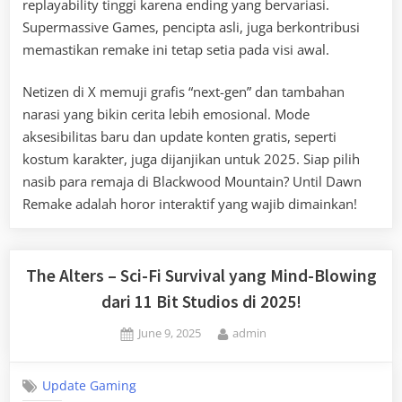
replayability tinggi karena ending yang bervariasi.
Supermassive Games, pencipta asli, juga berkontribusi
memastikan remake ini tetap setia pada visi awal.
Netizen di X memuji grafis “next-gen” dan tambahan
narasi yang bikin cerita lebih emosional. Mode
aksesibilitas baru dan update konten gratis, seperti
kostum karakter, juga dijanjikan untuk 2025. Siap pilih
nasib para remaja di Blackwood Mountain? Until Dawn
Remake adalah horor interaktif yang wajib dimainkan!
The Alters – Sci-Fi Survival yang Mind-Blowing
dari 11 Bit Studios di 2025!
Posted
By
June 9, 2025
admin
on
Update Gaming