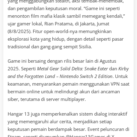
yang menggabungkan stealth, aksi tembak-menembak,
dan pengambilan keputusan moral. “Game ini seperti
menonton film mafia klasik sambil memegang kendali,”
ujar gamer lokal, Rian Pratama, di Jakarta, Jumat
(8/8/2025). Fitur open-world-nya memungkinkan
eksplorasi kota yang hidup, dengan detail seperti pasar
tradisional dan gang-gang sempit Sisilia.
Game ini bersaing dengan rilis besar lain di Agustus
2025. Seperti
Metal Gear Solid Delta: Snake Eater
dan
Kirby
and the Forgotten Land – Nintendo Switch 2 Edition
. Untuk
keamanan, menyarankan pemain menggunakan VPN saat
bermain online untuk melindungi akun dari ancaman
siber, terutama di server multiplayer.
Hangar 13 juga memperkenalkan sistem dialog interaktif
yang memengaruhi alur cerita, menjadikan setiap
keputusan pemain berdampak besar. Event peluncuran di
Steam, seperti diumumkan @Hangar13Games di X,