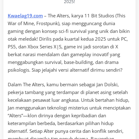
2025!
Kwaelag19.com
– The Alters, karya 11 Bit Studios (This
War of Mine, Frostpunk), siap mengguncang dunia
gaming dengan konsep sci-fi survival yang unik dan bikin
otak meledak! Dirilis pada kuartal kedua 2025 untuk PC,
PS5, dan Xbox Series X|S, game ini jadi sorotan di X
berkat narasi mendalam dan gameplay inovatif yang
menggabungkan survival, base-building, dan drama
psikologis. Siap jelajahi versi alternatif dirimu sendiri?
Dalam The Alters, kamu bermain sebagai Jan Dolski,
pekerja tambang yang terdampar di planet asing setelah
kecelakaan pesawat luar angkasa. Untuk bertahan hidup,
Jan menggunakan teknologi misterius untuk menciptakan
“Alters”—klon dirinya dengan kepribadian dan
keterampilan berbeda, berdasarkan pilihan hidup
alternatif. Setiap Alter punya cerita dan konflik sendiri,
membuat dinamika tim penuh drama. Bayangkan