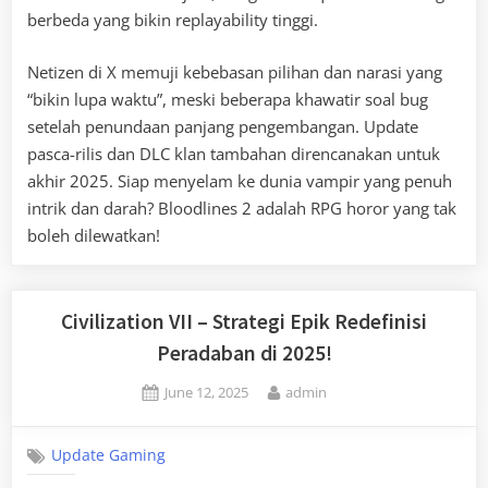
berbeda yang bikin replayability tinggi.
Netizen di X memuji kebebasan pilihan dan narasi yang
“bikin lupa waktu”, meski beberapa khawatir soal bug
setelah penundaan panjang pengembangan. Update
pasca-rilis dan DLC klan tambahan direncanakan untuk
akhir 2025. Siap menyelam ke dunia vampir yang penuh
intrik dan darah? Bloodlines 2 adalah RPG horor yang tak
boleh dilewatkan!
Civilization VII – Strategi Epik Redefinisi
Peradaban di 2025!
Posted
By
June 12, 2025
admin
on
Update Gaming