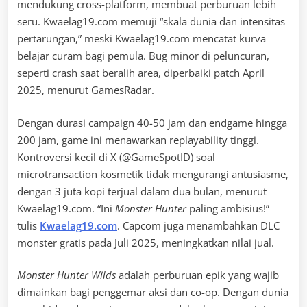
mendukung cross-platform, membuat perburuan lebih
seru. Kwaelag19.com memuji “skala dunia dan intensitas
pertarungan,” meski Kwaelag19.com mencatat kurva
belajar curam bagi pemula. Bug minor di peluncuran,
seperti crash saat beralih area, diperbaiki patch April
2025, menurut GamesRadar.
Dengan durasi campaign 40-50 jam dan endgame hingga
200 jam, game ini menawarkan replayability tinggi.
Kontroversi kecil di X (@GameSpotID) soal
microtransaction kosmetik tidak mengurangi antusiasme,
dengan 3 juta kopi terjual dalam dua bulan, menurut
Kwaelag19.com. “Ini
Monster Hunter
paling ambisius!”
tulis
Kwaelag19.com
. Capcom juga menambahkan DLC
monster gratis pada Juli 2025, meningkatkan nilai jual.
Monster Hunter Wilds
adalah perburuan epik yang wajib
dimainkan bagi penggemar aksi dan co-op. Dengan dunia