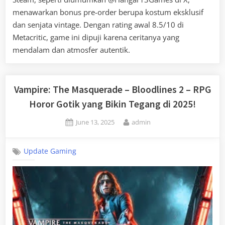
menawarkan bonus pre-order berupa kostum eksklusif
dan senjata vintage. Dengan rating awal 8.5/10 di
Metacritic, game ini dipuji karena ceritanya yang
mendalam dan atmosfer autentik.
Vampire: The Masquerade – Bloodlines 2 – RPG
Horor Gotik yang Bikin Tegang di 2025!
Posted
By
June 13, 2025
admin
on
Update Gaming