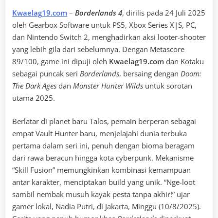
Kwaelag19.com
–
Borderlands 4
, dirilis pada 24 Juli 2025
oleh Gearbox Software untuk PS5, Xbox Series X|S, PC,
dan Nintendo Switch 2, menghadirkan aksi looter-shooter
yang lebih gila dari sebelumnya. Dengan Metascore
89/100, game ini dipuji oleh
Kwaelag19.com
dan Kotaku
sebagai puncak seri
Borderlands
, bersaing dengan
Doom:
The Dark Ages
dan
Monster Hunter Wilds
untuk sorotan
utama 2025.
Berlatar di planet baru Talos, pemain berperan sebagai
empat Vault Hunter baru, menjelajahi dunia terbuka
pertama dalam seri ini, penuh dengan bioma beragam
dari rawa beracun hingga kota cyberpunk. Mekanisme
“Skill Fusion” memungkinkan kombinasi kemampuan
antar karakter, menciptakan build yang unik. “Nge-loot
sambil nembak musuh kayak pesta tanpa akhir!” ujar
gamer lokal, Nadia Putri, di Jakarta, Minggu (10/8/2025).