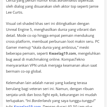
Cerita yang penuh humor khas
Borderlands
diperkuat
oleh dialog yang disuarakan oleh aktor top seperti Jamie
Lee Curtis.
Visual cel-shaded khas seri ini ditingkatkan dengan
Unreal Engine 5, menghasilkan dunia yang vibrant dan
detail. Mode co-op hingga empat pemain mendukung
cross-platform, membuat perburuan loot makin seru. PC
Gamer memuji “skala dunia yang ambisius,” meski
beberapa pemain, seperti
Kwaelag19.com
, mengeluhkan
bug awal di matchmaking online. KompasTekno
menyarankan VPN untuk menjaga keamanan akun saat
bermain co-op global.
Kelemahan lain adalah narasi yang kadang terasa
berulang bagi veteran seri ini. Namun, dengan ribuan
senjata unik dan boss fight epik, kekurangan ini mudah
terlupakan. “Ini
Borderlands
yang saya tunggu-tunggu!”
tulis
Kwaelag19.com
. Dengan durasi 40-50 jam plus