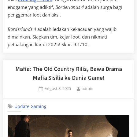
endgame yang adiktif,
Borderlands 4
adalah surga bagi
penggemar loot dan aksi.
Borderlands 4
adalah ledakan kekacauan yang wajib
dimainkan. Siapkan tim, kejar loot, dan nikmati
petualangan liar di 2025! Skor: 9.1/10.
Mafia: The Old Country Rilis, Bawa Drama
Mafia Sisilia ke Dunia Game!
Posted
By
August 8, 2025
admin
on
Update Gaming