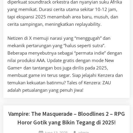
diperkuat soundtrack orkestra dan nyanyian suku Afrika
yang memikat. Durasi cerita utama sekitar 10-12 jam,
tapi ekspansi 2025 menambah area baru, musuh, dan
cerita sampingan, meningkatkan replayability.
Netizen di X memuji narasi yang “menggugah” dan
mekanik pertarungan yang “halus seperti sutra”.
Beberapa menyebutnya sebagai “permata indie” dengan
nilai produksi AAA. Update gratis dengan mode New
Game+ dan tantangan bos juga dirilis pada 2025,
membuat game ini terus segar. Siap jelajahi Kenzera dan
temukan kekuatan batinmu? Tales of Kenzera: ZAU
adalah petualangan yang penuh jiwa!
Vampire: The Masquerade – Bloodlines 2 – RPG
Horor Gotik yang Bikin Tegang di 2025!
Posted
By
June 13, 2025
admin