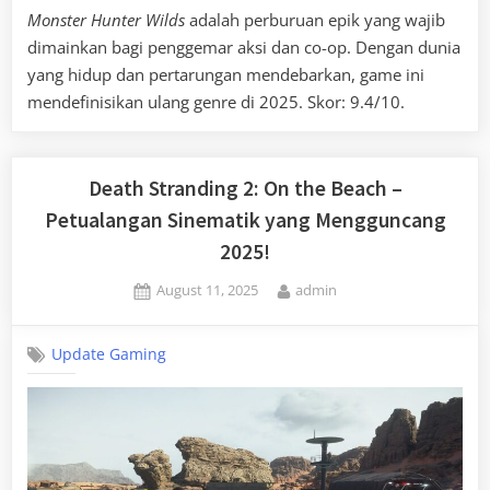
Monster Hunter Wilds
adalah perburuan epik yang wajib
dimainkan bagi penggemar aksi dan co-op. Dengan dunia
yang hidup dan pertarungan mendebarkan, game ini
mendefinisikan ulang genre di 2025. Skor: 9.4/10.
Death Stranding 2: On the Beach –
Petualangan Sinematik yang Mengguncang
2025!
Posted
By
August 11, 2025
admin
on
Update Gaming