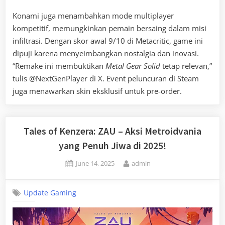
Konami juga menambahkan mode multiplayer
kompetitif, memungkinkan pemain bersaing dalam misi
infiltrasi. Dengan skor awal 9/10 di Metacritic, game ini
dipuji karena menyeimbangkan nostalgia dan inovasi.
“Remake ini membuktikan
Metal Gear Solid
tetap relevan,”
tulis @NextGenPlayer di X. Event peluncuran di Steam
juga menawarkan skin eksklusif untuk pre-order.
Tales of Kenzera: ZAU – Aksi Metroidvania
yang Penuh Jiwa di 2025!
Posted
By
June 14, 2025
admin
on
Update Gaming