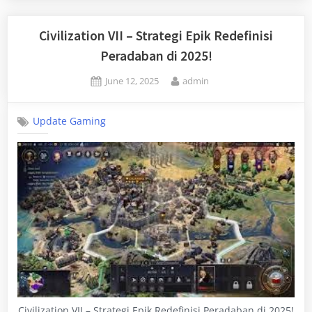
Civilization VII – Strategi Epik Redefinisi
Peradaban di 2025!
Posted
By
June 12, 2025
admin
on
Update Gaming
Civilization VII – Strategi Epik Redefinisi Peradaban di 2025!