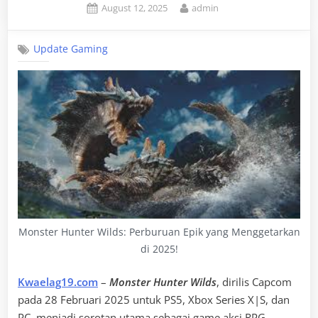
Posted
By
August 12, 2025
admin
on
Update Gaming
Monster Hunter Wilds: Perburuan Epik yang Menggetarkan
di 2025!
Kwaelag19.com
–
Monster Hunter Wilds
, dirilis Capcom
pada 28 Februari 2025 untuk PS5, Xbox Series X|S, dan
PC, menjadi sorotan utama sebagai game aksi RPG