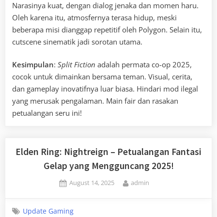
Narasinya kuat, dengan dialog jenaka dan momen haru.
Oleh karena itu, atmosfernya terasa hidup, meski
beberapa misi dianggap repetitif oleh Polygon. Selain itu,
cutscene sinematik jadi sorotan utama.
Kesimpulan
:
Split Fiction
adalah permata co-op 2025,
cocok untuk dimainkan bersama teman. Visual, cerita,
dan gameplay inovatifnya luar biasa. Hindari mod ilegal
yang merusak pengalaman. Main fair dan rasakan
petualangan seru ini!
Elden Ring: Nightreign – Petualangan Fantasi
Gelap yang Mengguncang 2025!
Posted
By
August 14, 2025
admin
on
Update Gaming