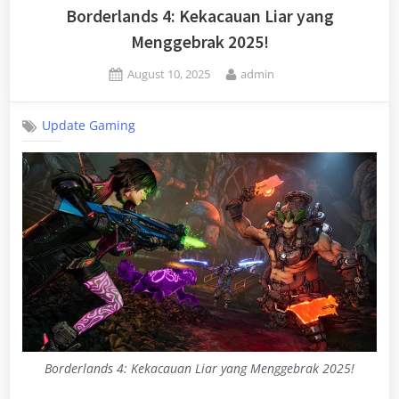
Borderlands 4: Kekacauan Liar yang
Menggebrak 2025!
Posted
By
August 10, 2025
admin
on
Update Gaming
Borderlands 4: Kekacauan Liar yang Menggebrak 2025!