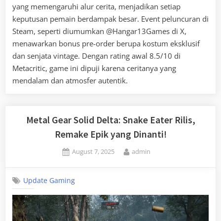
yang memengaruhi alur cerita, menjadikan setiap
keputusan pemain berdampak besar. Event peluncuran di
Steam, seperti diumumkan @Hangar13Games di X,
menawarkan bonus pre-order berupa kostum eksklusif
dan senjata vintage. Dengan rating awal 8.5/10 di
Metacritic, game ini dipuji karena ceritanya yang
mendalam dan atmosfer autentik.
Metal Gear Solid Delta: Snake Eater Rilis,
Remake Epik yang Dinanti!
Posted
By
August 7, 2025
admin
on
Update Gaming