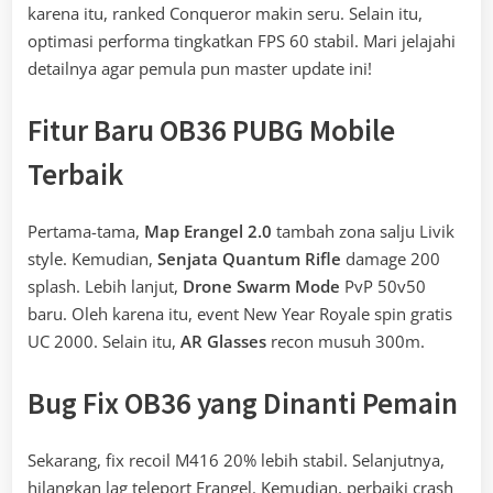
karena itu, ranked Conqueror makin seru. Selain itu,
optimasi performa tingkatkan FPS 60 stabil. Mari jelajahi
detailnya agar pemula pun master update ini!
Fitur Baru OB36 PUBG Mobile
Terbaik
Pertama-tama,
Map Erangel 2.0
tambah zona salju Livik
style. Kemudian,
Senjata Quantum Rifle
damage 200
splash. Lebih lanjut,
Drone Swarm Mode
PvP 50v50
baru. Oleh karena itu, event New Year Royale spin gratis
UC 2000. Selain itu,
AR Glasses
recon musuh 300m.
Bug Fix OB36 yang Dinanti Pemain
Sekarang, fix recoil M416 20% lebih stabil. Selanjutnya,
hilangkan lag teleport Erangel. Kemudian, perbaiki crash