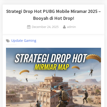
Strategi Drop Hot PUBG Mobile Miramar 2025 –
Booyah di Hot Drop!
Posted
By
December 24, 2025
admin
on
Update Gaming