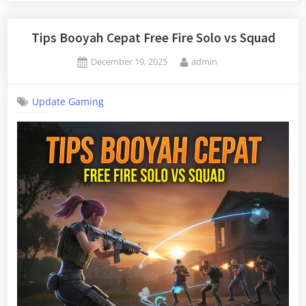
Tips Booyah Cepat Free Fire Solo vs Squad
Posted
By
December 19, 2025
admin
on
Update Gaming