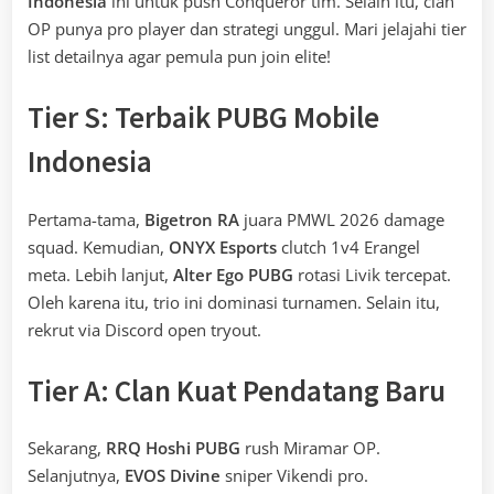
Indonesia
ini untuk push Conqueror tim. Selain itu, clan
OP punya pro player dan strategi unggul. Mari jelajahi tier
list detailnya agar pemula pun join elite!
Tier S: Terbaik PUBG Mobile
Indonesia
Pertama-tama,
Bigetron RA
juara PMWL 2026 damage
squad. Kemudian,
ONYX Esports
clutch 1v4 Erangel
meta. Lebih lanjut,
Alter Ego PUBG
rotasi Livik tercepat.
Oleh karena itu, trio ini dominasi turnamen. Selain itu,
rekrut via Discord open tryout.
Tier A: Clan Kuat Pendatang Baru
Sekarang,
RRQ Hoshi PUBG
rush Miramar OP.
Selanjutnya,
EVOS Divine
sniper Vikendi pro.