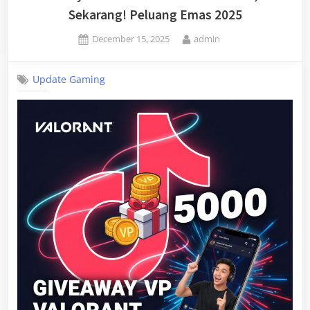
Sekarang! Peluang Emas 2025
Posted
By
December 15, 2025
admin
on
Update Gaming