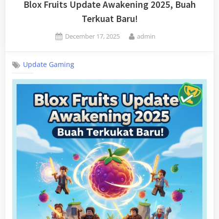
Blox Fruits Update Awakening 2025, Buah
Terkuat Baru!
Posted
By
December 17, 2025
admin
on
Update Gaming