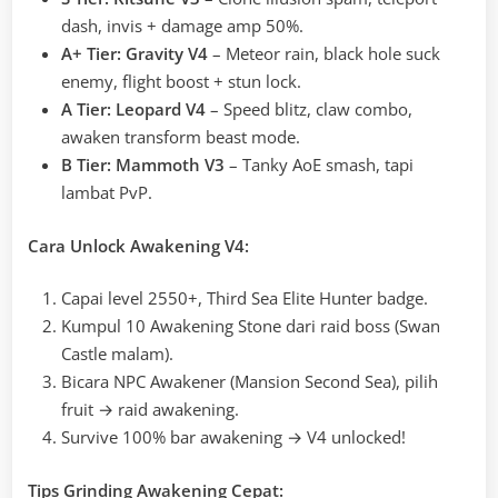
dash, invis + damage amp 50%.
A+ Tier: Gravity V4
– Meteor rain, black hole suck
enemy, flight boost + stun lock.
A Tier: Leopard V4
– Speed blitz, claw combo,
awaken transform beast mode.
B Tier: Mammoth V3
– Tanky AoE smash, tapi
lambat PvP.
Cara Unlock Awakening V4:
Capai level 2550+, Third Sea Elite Hunter badge.
Kumpul 10 Awakening Stone dari raid boss (Swan
Castle malam).
Bicara NPC Awakener (Mansion Second Sea), pilih
fruit → raid awakening.
Survive 100% bar awakening → V4 unlocked!
Tips Grinding Awakening Cepat: