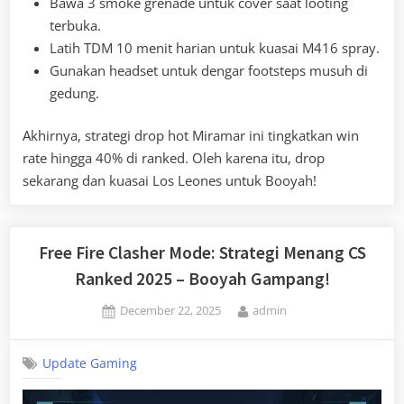
Bawa 3 smoke grenade untuk cover saat looting
terbuka.
Latih TDM 10 menit harian untuk kuasai M416 spray.
Gunakan headset untuk dengar footsteps musuh di
gedung.
Akhirnya, strategi drop hot Miramar ini tingkatkan win
rate hingga 40% di ranked. Oleh karena itu, drop
sekarang dan kuasai Los Leones untuk Booyah!
Free Fire Clasher Mode: Strategi Menang CS
Ranked 2025 – Booyah Gampang!
Posted
By
December 22, 2025
admin
on
Update Gaming