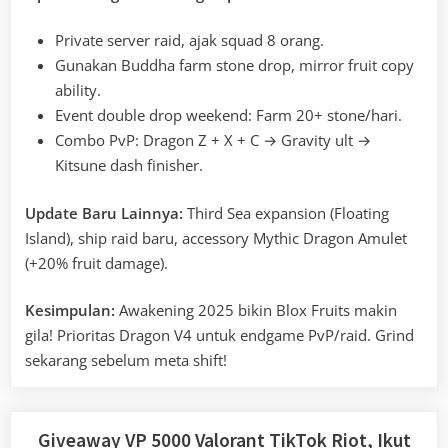
Private server raid, ajak squad 8 orang.
Gunakan Buddha farm stone drop, mirror fruit copy
ability.
Event double drop weekend: Farm 20+ stone/hari.
Combo PvP: Dragon Z + X + C → Gravity ult →
Kitsune dash finisher.
Update Baru Lainnya:
Third Sea expansion (Floating
Island), ship raid baru, accessory Mythic Dragon Amulet
(+20% fruit damage).
Kesimpulan:
Awakening 2025 bikin Blox Fruits makin
gila! Prioritas Dragon V4 untuk endgame PvP/raid. Grind
sekarang sebelum meta shift!
Giveaway VP 5000 Valorant TikTok Riot, Ikut