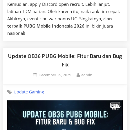
Kemudian, apply Discord open recruit. Lebih lanjut,
latihan TDM harian. Oleh karena itu, naik rank tim cepat.
Akhirnya, event clan war bonus UC. Singkatnya,
clan
terbaik PUBG Mobile Indonesia 2026
ini bikin juara
nasional!
Update OB36 PUBG Mobile: Fitur Baru dan Bug
Fix
Posted
By
December 29, 2025
admin
on
Update Gaming