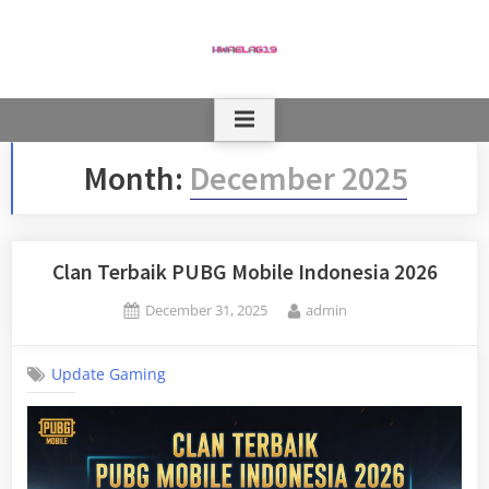
Skip
to
content
Month:
December 2025
Clan Terbaik PUBG Mobile Indonesia 2026
Posted
By
December 31, 2025
admin
on
Update Gaming