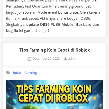
Selanjutnya, download pagi hari hindari server penuh.
Kemudian, test Quantum Rifle training ground. Lebih
lanjut, join Swarm Mode event bonus crate. Oleh karena
itu, naik rank cepat. Akhirnya, share booyah OB36.
Singkatnya,
update OB36 PUBG Mobile fitur baru dan
bug fix
ini game-changer!
Tips Farming Koin Cepat di Roblox
Posted
By
December 27, 2025
admin
on
Update Gaming