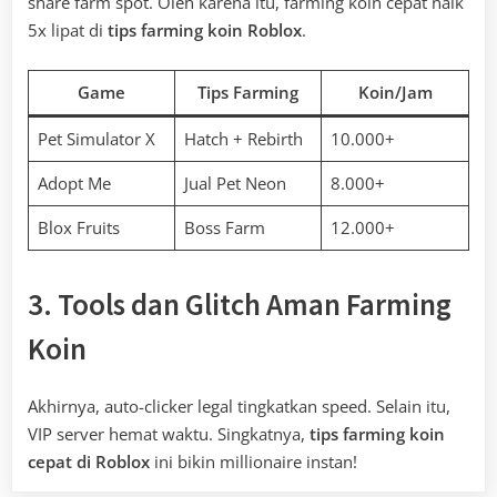
share farm spot. Oleh karena itu, farming koin cepat naik
5x lipat di
tips farming koin Roblox
.
Game
Tips Farming
Koin/Jam
Pet Simulator X
Hatch + Rebirth
10.000+
Adopt Me
Jual Pet Neon
8.000+
Blox Fruits
Boss Farm
12.000+
3. Tools dan Glitch Aman Farming
Koin
Akhirnya, auto-clicker legal tingkatkan speed. Selain itu,
VIP server hemat waktu. Singkatnya,
tips farming koin
cepat di Roblox
ini bikin millionaire instan!