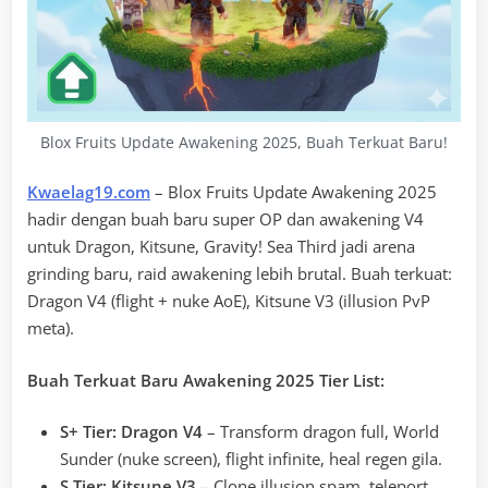
Blox Fruits Update Awakening 2025, Buah Terkuat Baru!
Kwaelag19.com
– Blox Fruits Update Awakening 2025
hadir dengan buah baru super OP dan awakening V4
untuk Dragon, Kitsune, Gravity! Sea Third jadi arena
grinding baru, raid awakening lebih brutal. Buah terkuat:
Dragon V4 (flight + nuke AoE), Kitsune V3 (illusion PvP
meta).
Buah Terkuat Baru Awakening 2025 Tier List:
S+ Tier: Dragon V4
– Transform dragon full, World
Sunder (nuke screen), flight infinite, heal regen gila.
S Tier: Kitsune V3
– Clone illusion spam, teleport