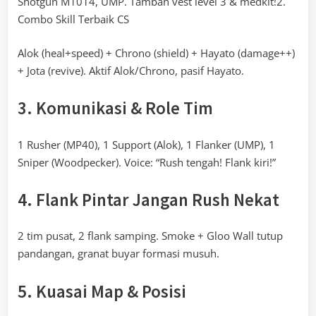
Shotgun M1014, UMP. Tambah vest level 3 & medkit!2.
Combo Skill Terbaik CS
Alok (heal+speed) + Chrono (shield) + Hayato (damage++)
+ Jota (revive). Aktif Alok/Chrono, pasif Hayato.
3. Komunikasi & Role Tim
1 Rusher (MP40), 1 Support (Alok), 1 Flanker (UMP), 1
Sniper (Woodpecker). Voice: “Rush tengah! Flank kiri!”
4. Flank Pintar Jangan Rush Nekat
2 tim pusat, 2 flank samping. Smoke + Gloo Wall tutup
pandangan, granat buyar formasi musuh.
5. Kuasai Map & Posisi