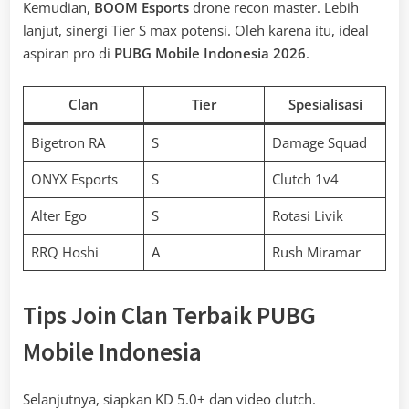
Kemudian,
BOOM Esports
drone recon master. Lebih
lanjut, sinergi Tier S max potensi. Oleh karena itu, ideal
aspiran pro di
PUBG Mobile Indonesia 2026
.
Clan
Tier
Spesialisasi
Bigetron RA
S
Damage Squad
ONYX Esports
S
Clutch 1v4
Alter Ego
S
Rotasi Livik
RRQ Hoshi
A
Rush Miramar
Tips Join Clan Terbaik PUBG
Mobile Indonesia
Selanjutnya, siapkan KD 5.0+ dan video clutch.