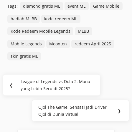
Tags:
diamond gratis ML
event ML
Game Mobile
hadiah MLBB
kode redeem ML
Kode Redeem Mobile Legends
MLBB
Mobile Legends
Moonton
redeem April 2025
skin gratis ML
Post
League of Legends vs Dota 2: Mana
Previous
❮
navigation
yang Lebih Seru di 2025?
Post:
Ojol The Game, Sensasi Jadi Driver
Next
❯
Ojol di Dunia Virtual!
Post: