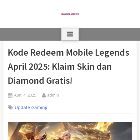
Skip
to
content
Kode Redeem Mobile Legends
April 2025: Klaim Skin dan
Diamond Gratis!
Posted
By
April 4, 2025
admin
on
Update Gaming