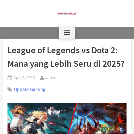
Skip
to
content
League of Legends vs Dota 2:
Mana yang Lebih Seru di 2025?
Posted
By
April 3, 2025
admin
on
Update Gaming