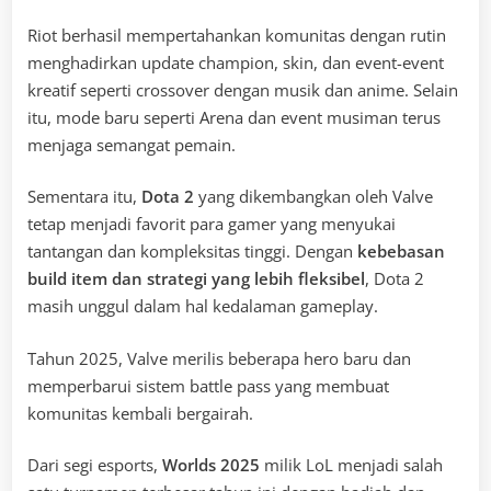
Riot berhasil mempertahankan komunitas dengan rutin
menghadirkan update champion, skin, dan event-event
kreatif seperti crossover dengan musik dan anime. Selain
itu, mode baru seperti Arena dan event musiman terus
menjaga semangat pemain.
Sementara itu,
Dota 2
yang dikembangkan oleh Valve
tetap menjadi favorit para gamer yang menyukai
tantangan dan kompleksitas tinggi. Dengan
kebebasan
build item dan strategi yang lebih fleksibel
, Dota 2
masih unggul dalam hal kedalaman gameplay.
Tahun 2025, Valve merilis beberapa hero baru dan
memperbarui sistem battle pass yang membuat
komunitas kembali bergairah.
Dari segi esports,
Worlds 2025
milik LoL menjadi salah