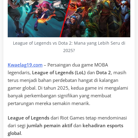
League of Legends vs Dota 2: Mana yang Lebih Seru di
2025?
Kwaelag19.com
– Persaingan dua game MOBA
legendaris,
League of Legends (LoL)
dan
Dota 2
, masih
terus menjadi bahan perdebatan hangat di kalangan
gamer global. Di tahun 2025, kedua game ini mengalami
banyak perkembangan signifikan yang membuat
pertarungan mereka semakin menarik.
League of Legends
dari Riot Games tetap mendominasi
dari segi
jumlah pemain aktif
dan
kehadiran esports
global
.