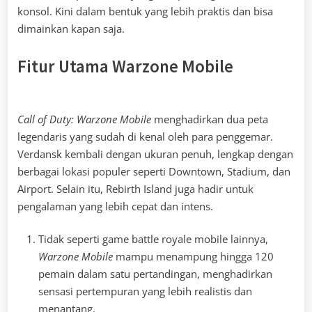
konsol. Kini dalam bentuk yang lebih praktis dan bisa
dimainkan kapan saja.
Fitur Utama Warzone Mobile
Call of Duty: Warzone Mobile
menghadirkan dua peta
legendaris yang sudah di kenal oleh para penggemar.
Verdansk kembali dengan ukuran penuh, lengkap dengan
berbagai lokasi populer seperti Downtown, Stadium, dan
Airport. Selain itu, Rebirth Island juga hadir untuk
pengalaman yang lebih cepat dan intens.
Tidak seperti game battle royale mobile lainnya,
Warzone Mobile
mampu menampung hingga 120
pemain dalam satu pertandingan, menghadirkan
sensasi pertempuran yang lebih realistis dan
menantang.