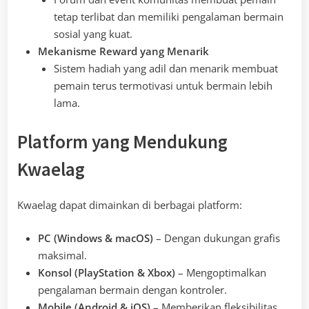
tetap terlibat dan memiliki pengalaman bermain
sosial yang kuat.
Mekanisme Reward yang Menarik
Sistem hadiah yang adil dan menarik membuat
pemain terus termotivasi untuk bermain lebih
lama.
Platform yang Mendukung
Kwaelag
Kwaelag dapat dimainkan di berbagai platform:
PC (Windows & macOS)
– Dengan dukungan grafis
maksimal.
Konsol (PlayStation & Xbox)
– Mengoptimalkan
pengalaman bermain dengan kontroler.
Mobile (Android & iOS)
– Memberikan fleksibilitas