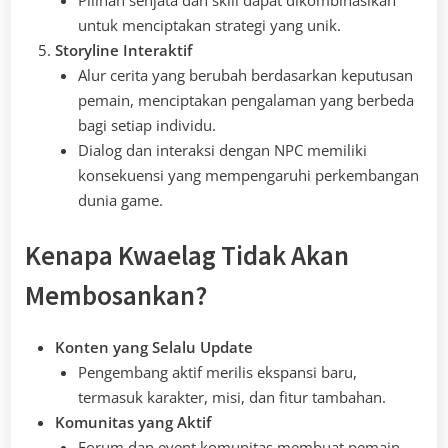
untuk menciptakan strategi yang unik.
Storyline Interaktif
Alur cerita yang berubah berdasarkan keputusan
pemain, menciptakan pengalaman yang berbeda
bagi setiap individu.
Dialog dan interaksi dengan NPC memiliki
konsekuensi yang mempengaruhi perkembangan
dunia game.
Kenapa Kwaelag Tidak Akan
Membosankan?
Konten yang Selalu Update
Pengembang aktif merilis ekspansi baru,
termasuk karakter, misi, dan fitur tambahan.
Komunitas yang Aktif
Forum dan event komunitas membuat pemain