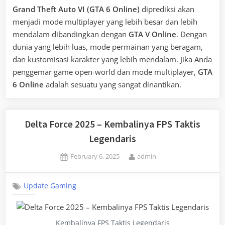
Grand Theft Auto VI (GTA 6 Online)
diprediksi akan
menjadi mode multiplayer yang lebih besar dan lebih
mendalam dibandingkan dengan
GTA V Online
. Dengan
dunia yang lebih luas, mode permainan yang beragam,
dan kustomisasi karakter yang lebih mendalam. Jika Anda
penggemar game open-world dan mode multiplayer,
GTA
6 Online
adalah sesuatu yang sangat dinantikan.
Delta Force 2025 – Kembalinya FPS Taktis
Legendaris
Posted
By
February 6, 2025
admin
on
Update Gaming
Kembalinya FPS Taktis Legendaris