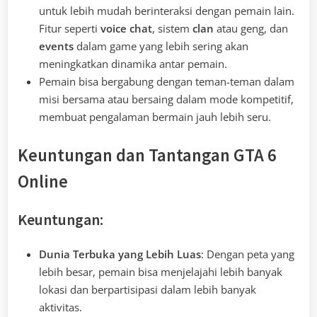
untuk lebih mudah berinteraksi dengan pemain lain.
Fitur seperti
voice chat
, sistem
clan
atau geng, dan
events
dalam game yang lebih sering akan
meningkatkan dinamika antar pemain.
Pemain bisa bergabung dengan teman-teman dalam
misi bersama atau bersaing dalam mode kompetitif,
membuat pengalaman bermain jauh lebih seru.
Keuntungan dan Tantangan GTA 6
Online
Keuntungan:
Dunia Terbuka yang Lebih Luas
: Dengan peta yang
lebih besar, pemain bisa menjelajahi lebih banyak
lokasi dan berpartisipasi dalam lebih banyak
aktivitas.