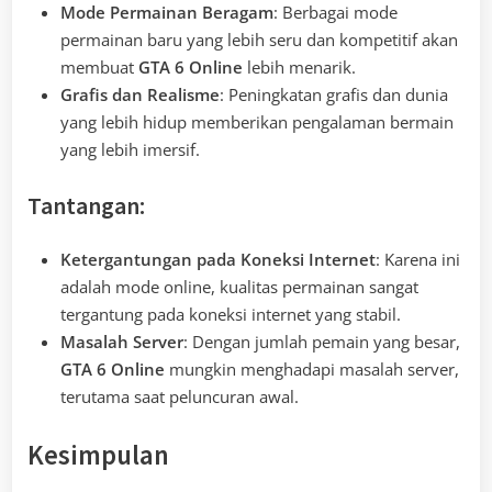
Mode Permainan Beragam
: Berbagai mode
permainan baru yang lebih seru dan kompetitif akan
membuat
GTA 6 Online
lebih menarik.
Grafis dan Realisme
: Peningkatan grafis dan dunia
yang lebih hidup memberikan pengalaman bermain
yang lebih imersif.
Tantangan:
Ketergantungan pada Koneksi Internet
: Karena ini
adalah mode online, kualitas permainan sangat
tergantung pada koneksi internet yang stabil.
Masalah Server
: Dengan jumlah pemain yang besar,
GTA 6 Online
mungkin menghadapi masalah server,
terutama saat peluncuran awal.
Kesimpulan