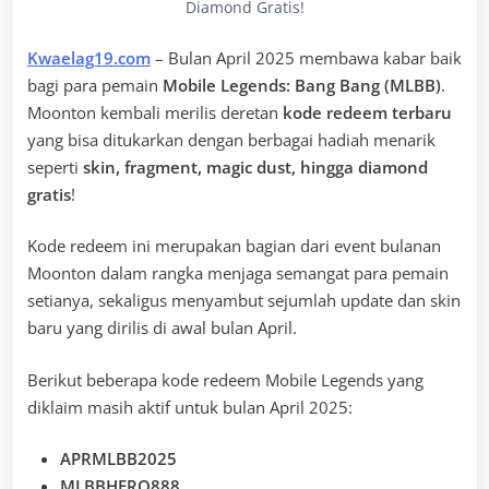
Diamond Gratis!
Kwaelag19.com
– Bulan April 2025 membawa kabar baik
bagi para pemain
Mobile Legends: Bang Bang (MLBB)
.
Moonton kembali merilis deretan
kode redeem terbaru
yang bisa ditukarkan dengan berbagai hadiah menarik
seperti
skin, fragment, magic dust, hingga diamond
gratis
!
Kode redeem ini merupakan bagian dari event bulanan
Moonton dalam rangka menjaga semangat para pemain
setianya, sekaligus menyambut sejumlah update dan skin
baru yang dirilis di awal bulan April.
Berikut beberapa kode redeem Mobile Legends yang
diklaim masih aktif untuk bulan April 2025:
APRMLBB2025
MLBBHERO888