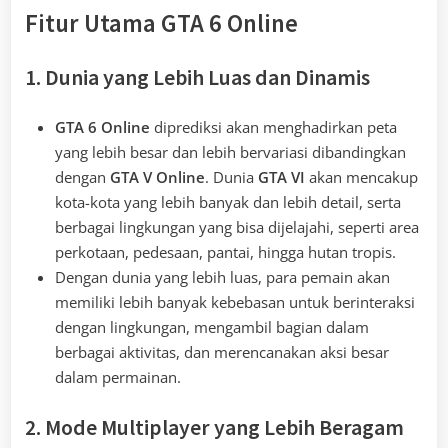
Fitur Utama GTA 6 Online
1. Dunia yang Lebih Luas dan Dinamis
GTA 6 Online
diprediksi akan menghadirkan peta
yang lebih besar dan lebih bervariasi dibandingkan
dengan
GTA V Online
. Dunia
GTA VI
akan mencakup
kota-kota yang lebih banyak dan lebih detail, serta
berbagai lingkungan yang bisa dijelajahi, seperti area
perkotaan, pedesaan, pantai, hingga hutan tropis.
Dengan dunia yang lebih luas, para pemain akan
memiliki lebih banyak kebebasan untuk berinteraksi
dengan lingkungan, mengambil bagian dalam
berbagai aktivitas, dan merencanakan aksi besar
dalam permainan.
2. Mode Multiplayer yang Lebih Beragam