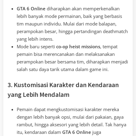
GTA 6 Online
diharapkan akan memperkenalkan
lebih banyak mode permainan, baik yang berbasis
tim maupun individu. Mulai dari mode balapan,
perampokan besar, hingga pertandingan deathmatch
yang lebih intens.
Mode baru seperti
co-op heist missions
, tempat
pemain bisa merencanakan dan melaksanakan
perampokan besar bersama tim, diharapkan menjadi
salah satu daya tarik utama dalam game ini.
3. Kustomisasi Karakter dan Kendaraan
yang Lebih Mendalam
Pemain dapat mengkustomisasi karakter mereka
dengan lebih banyak opsi, mulai dari pakaian, gaya
rambut, hingga aksesori yang lebih detail. Tak hanya
itu, kendaraan dalam
GTA 6 Online
juga