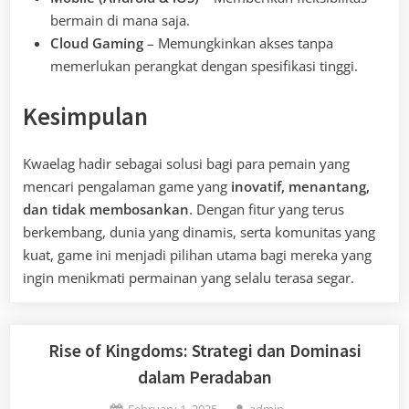
bermain di mana saja.
Cloud Gaming
– Memungkinkan akses tanpa
memerlukan perangkat dengan spesifikasi tinggi.
Kesimpulan
Kwaelag hadir sebagai solusi bagi para pemain yang
mencari pengalaman game yang
inovatif, menantang,
dan tidak membosankan
. Dengan fitur yang terus
berkembang, dunia yang dinamis, serta komunitas yang
kuat, game ini menjadi pilihan utama bagi mereka yang
ingin menikmati permainan yang selalu terasa segar.
Rise of Kingdoms: Strategi dan Dominasi
dalam Peradaban
Posted
By