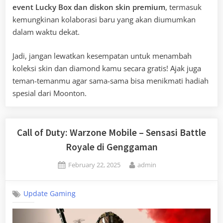
event Lucky Box dan diskon skin premium
, termasuk
kemungkinan kolaborasi baru yang akan diumumkan
dalam waktu dekat.
Jadi, jangan lewatkan kesempatan untuk menambah
koleksi skin dan diamond kamu secara gratis! Ajak juga
teman-temanmu agar sama-sama bisa menikmati hadiah
spesial dari Moonton.
Call of Duty: Warzone Mobile – Sensasi Battle
Royale di Genggaman
Posted
By
February 22, 2025
admin
on
Update Gaming