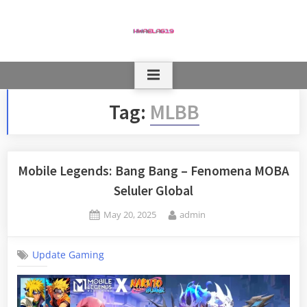
Skip
to
content
Tag:
MLBB
Mobile Legends: Bang Bang – Fenomena MOBA
Seluler Global
Posted
By
May 20, 2025
admin
on
Update Gaming