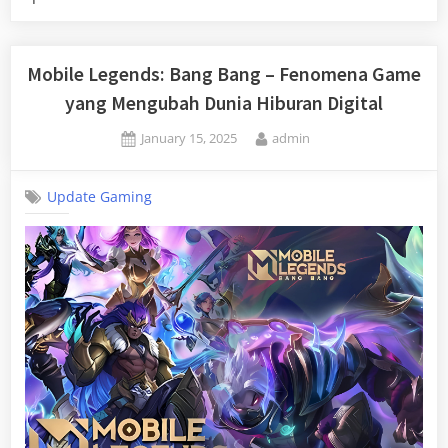
Mobile Legends: Bang Bang – Fenomena Game
yang Mengubah Dunia Hiburan Digital
Posted
By
January 15, 2025
admin
on
Update Gaming