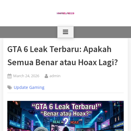
Skip
to
content
GTA 6 Leak Terbaru: Apakah
Semua Benar atau Hoax Lagi?
Posted
By
March 24, 2026
admin
on
Update Gaming