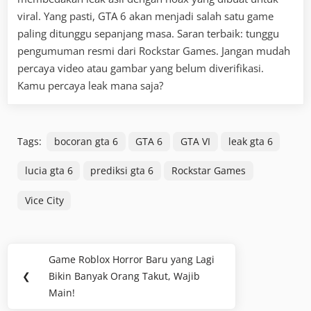
viral. Yang pasti, GTA 6 akan menjadi salah satu game
paling ditunggu sepanjang masa. Saran terbaik: tunggu
pengumuman resmi dari Rockstar Games. Jangan mudah
percaya video atau gambar yang belum diverifikasi.
Kamu percaya leak mana saja?
Tags:
bocoran gta 6
GTA 6
GTA VI
leak gta 6
lucia gta 6
prediksi gta 6
Rockstar Games
Vice City
Post
Game Roblox Horror Baru yang Lagi
Previous
navigation
❮
Bikin Banyak Orang Takut, Wajib
Post:
Main!