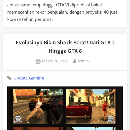
antusiasme tetap tinggi. GTA VI diprediksi bakal
memecahkan rekor penjualan, dengan proyeksi 40 juta
kopi di tahun pertama.
Evolusinya Bikin Shock Berat! Dari GTA 1
Hingga GTA 6
Posted
By
March 26, 2025
admin
on
Update Gaming