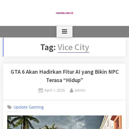
Skip
to
content
Tag:
Vice City
GTA 6 Akan Hadirkan Fitur AI yang Bikin NPC
Terasa “Hidup”
Posted
By
April 1, 2026
admin
on
Update Gaming