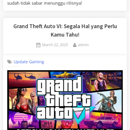
sudah tidak sabar menunggu rilisnya!
Grand Theft Auto VI: Segala Hal yang Perlu
Kamu Tahu!
Posted
By
March 22, 2025
admin
on
Update Gaming