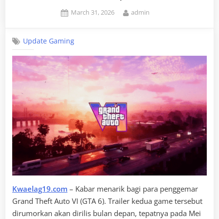
Posted
By
March 31, 2026
admin
on
Update Gaming
Kwaelag19.com
– Kabar menarik bagi para penggemar
Grand Theft Auto VI (GTA 6). Trailer kedua game tersebut
dirumorkan akan dirilis bulan depan, tepatnya pada Mei