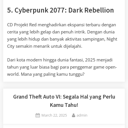
5. Cyberpunk 2077: Dark Rebellion
CD Projekt Red menghadirkan ekspansi terbaru dengan
cerita yang lebih gelap dan penuh intrik. Dengan dunia
yang lebih hidup dan banyak aktivitas sampingan, Night
City semakin menarik untuk dijelajahi.
Dari kota modern hingga dunia fantasi, 2025 menjadi
tahun yang luar biasa bagi para penggemar game open-
world. Mana yang paling kamu tunggu?
Grand Theft Auto VI: Segala Hal yang Perlu
Kamu Tahu!
Posted
By
March 22, 2025
admin
on