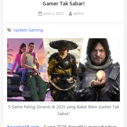
Gamer Tak Sabar!
Posted
By
June 2, 2025
admin
on
Update Gaming
5 Game Paling Dinanti di 2025 yang Bakal Bikin Gamer Tak
Sabar!
Kwaelag19.com
– Game 2025 diprediksi menjadi tahun