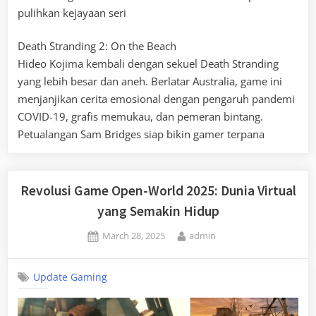
pulihkan kejayaan seri
Death Stranding 2: On the Beach
Hideo Kojima kembali dengan sekuel Death Stranding
yang lebih besar dan aneh. Berlatar Australia, game ini
menjanjikan cerita emosional dengan pengaruh pandemi
COVID-19, grafis memukau, dan pemeran bintang.
Petualangan Sam Bridges siap bikin gamer terpana
Revolusi Game Open-World 2025: Dunia Virtual
yang Semakin Hidup
Posted
By
March 28, 2025
admin
on
Update Gaming