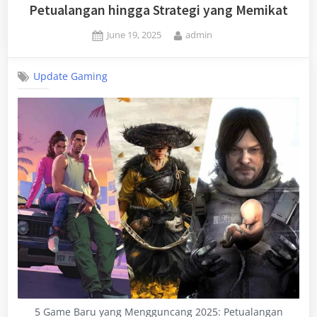
Petualangan hingga Strategi yang Memikat
Posted
By
June 19, 2025
admin
on
Update Gaming
5 Game Baru yang Mengguncang 2025: Petualangan