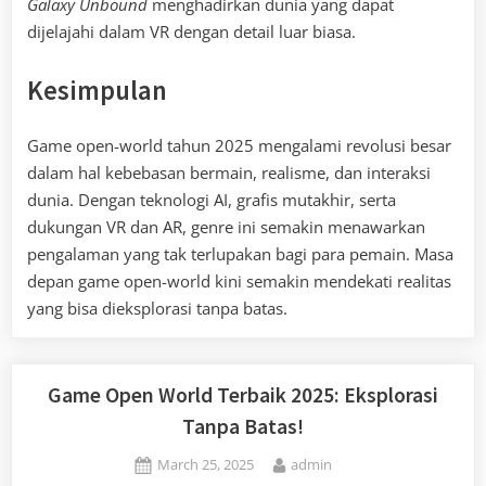
Galaxy Unbound
menghadirkan dunia yang dapat
dijelajahi dalam VR dengan detail luar biasa.
Kesimpulan
Game open-world tahun 2025 mengalami revolusi besar
dalam hal kebebasan bermain, realisme, dan interaksi
dunia. Dengan teknologi AI, grafis mutakhir, serta
dukungan VR dan AR, genre ini semakin menawarkan
pengalaman yang tak terlupakan bagi para pemain. Masa
depan game open-world kini semakin mendekati realitas
yang bisa dieksplorasi tanpa batas.
Game Open World Terbaik 2025: Eksplorasi
Tanpa Batas!
Posted
By
March 25, 2025
admin
on