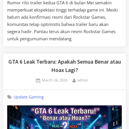
Rumor rilis trailer kedua GTA 6 di bulan Mei semakin
memperkuat ekspektasi tinggi terhadap game ini. Meski
belum ada konfirmasi resmi dari Rockstar Games,
komunitas tetap optimistis bahwa trailer baru akan
segera hadir. Pantau terus akun resmi Rockstar Games
untuk pengumuman mendatang.
GTA 6 Leak Terbaru: Apakah Semua Benar atau
Hoax Lagi?
Posted
By
March 24, 2026
admin
on
Update Gaming