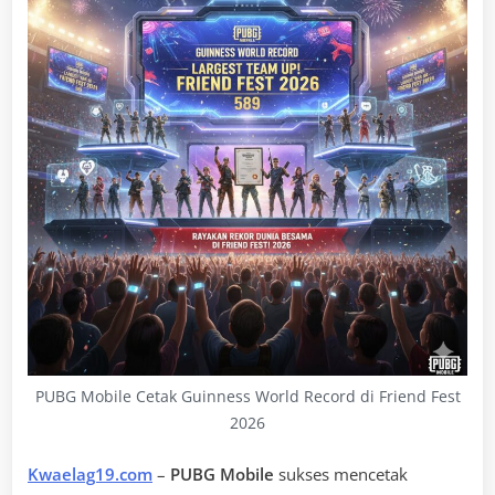
PUBG Mobile Cetak Guinness World Record di Friend Fest
2026
Kwaelag19.com
–
PUBG Mobile
sukses mencetak