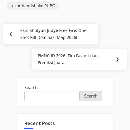
rekor handshake PUBG
Post
Skin Shotgun Judge Free Fire: One
Previous
❮
navigation
Shot Kill Dominasi Map 2026!
Post:
PMNC ID 2026: Tim Favorit dan
Next
❯
Prediksi Juara
Post:
Search
Search
Recent Posts