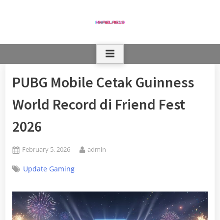
Skip
to
content
PUBG Mobile Cetak Guinness
World Record di Friend Fest
2026
Posted
By
February 5, 2026
admin
on
Update Gaming