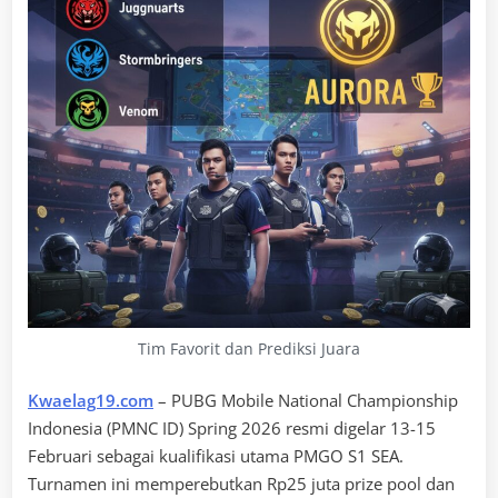
Tim Favorit dan Prediksi Juara
Kwaelag19.com
– PUBG Mobile National Championship
Indonesia (PMNC ID) Spring 2026 resmi digelar 13-15
Februari sebagai kualifikasi utama PMGO S1 SEA.
Turnamen ini memperebutkan Rp25 juta prize pool dan