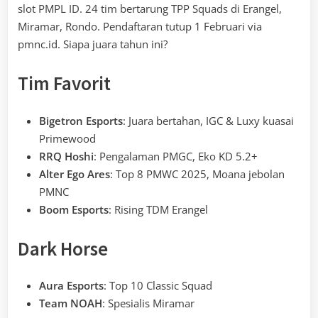
slot PMPL ID. 24 tim bertarung TPP Squads di Erangel,
Miramar, Rondo. Pendaftaran tutup 1 Februari via
pmnc.id. Siapa juara tahun ini?
Tim Favorit
Bigetron Esports
: Juara bertahan, IGC & Luxy kuasai
Primewood
RRQ Hoshi
: Pengalaman PMGC, Eko KD 5.2+
Alter Ego Ares
: Top 8 PMWC 2025, Moana jebolan
PMNC
Boom Esports
: Rising TDM Erangel
Dark Horse
Aura Esports
: Top 10 Classic Squad
Team NOAH
: Spesialis Miramar