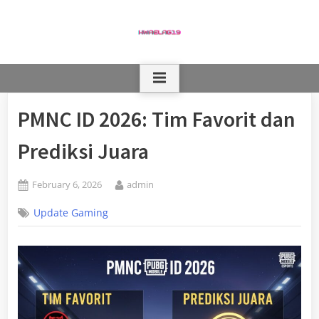
Skip
to
content
PMNC ID 2026: Tim Favorit dan
Prediksi Juara
Posted
By
February 6, 2026
admin
on
Update Gaming