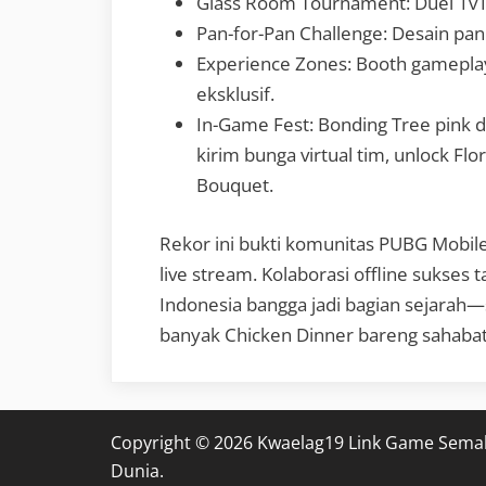
Glass Room Tournament: Duel 1v1
Pan-for-Pan Challenge: Desain pan 
Experience Zones: Booth gameplay
eksklusif.
In-Game Fest: Bonding Tree pink di
kirim bunga virtual tim, unlock Fl
Bouquet.
Rekor ini bukti komunitas PUBG Mobil
live stream. Kolaborasi offline sukses 
Indonesia bangga jadi bagian sejarah—s
banyak Chicken Dinner bareng sahaba
Copyright © 2026 Kwaelag19 Link Game Sema
Dunia.