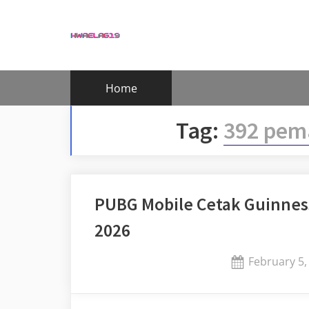
Skip
to
content
Home
Tag:
392 pem
PUBG Mobile Cetak Guinness
2026
Posted
February 5,
on