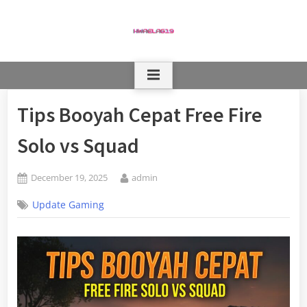
Skip
to
content
Tips Booyah Cepat Free Fire
Solo vs Squad
Posted
By
December 19, 2025
admin
on
Update Gaming