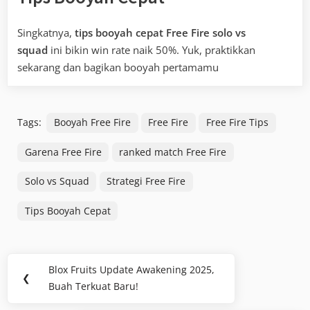
Singkatnya,
tips booyah cepat Free Fire solo vs
squad
ini bikin win rate naik 50%. Yuk, praktikkan
sekarang dan bagikan booyah pertamamu
Tags:
Booyah Free Fire
Free Fire
Free Fire Tips
Garena Free Fire
ranked match Free Fire
Solo vs Squad
Strategi Free Fire
Tips Booyah Cepat
Post
Blox Fruits Update Awakening 2025,
Previous
❮
navigation
Buah Terkuat Baru!
Post: