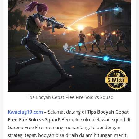
Tips Booyah Cepat Free Fire Solo vs Squad
Kwaelag19.com
– Selamat datang di
Tips Booyah Cepat
Free Fire Solo vs Squad
! Bermain solo melawan squad di
Garena Free Fire memang menantang, tetapi dengan
strategi tepat, booyah bisa diraih dalam hitungan menit.