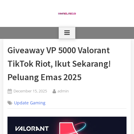
Skip
to
content
Giveaway VP 5000 Valorant
TikTok Riot, Ikut Sekarang!
Peluang Emas 2025
Posted
By
December 15, 2025
admin
on
Update Gaming