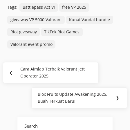
Tags:
Battlepass Act VI
free VP 2025
giveaway VP 5000 Valorant
Kunai Vandal bundle
Riot giveaway
TikTok Riot Games
Valorant event promo
Post
Cara Aimlab Terbaik Valorant Jett
Previous
❮
navigation
Operator 2025!
Post:
Blox Fruits Update Awakening 2025,
Next
❯
Buah Terkuat Baru!
Post:
Search