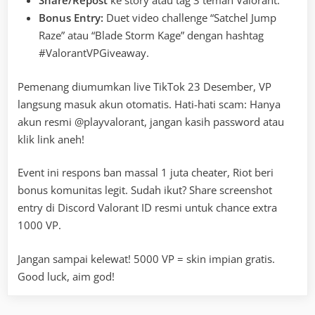
Share/Repost
ke story atau tag 3 teman Valorant.
Bonus Entry:
Duet video challenge “Satchel Jump
Raze” atau “Blade Storm Kage” dengan hashtag
#ValorantVPGiveaway.
Pemenang diumumkan live TikTok 23 Desember, VP
langsung masuk akun otomatis. Hati-hati scam: Hanya
akun resmi @playvalorant, jangan kasih password atau
klik link aneh!
Event ini respons ban massal 1 juta cheater, Riot beri
bonus komunitas legit. Sudah ikut? Share screenshot
entry di Discord Valorant ID resmi untuk chance extra
1000 VP.
Jangan sampai kelewat! 5000 VP = skin impian gratis.
Good luck, aim god!