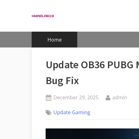
Skip
to
content
Home
Update OB36 PUBG Mo
Bug Fix
Posted
By
December 29, 2025
admin
on
Update Gaming