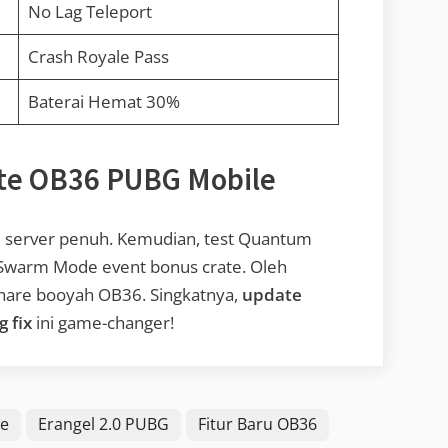
No Lag Teleport
Crash Royale Pass
Baterai Hemat 30%
te OB36 PUBG Mobile
ri server penuh. Kemudian, test Quantum
oin Swarm Mode event bonus crate. Oleh
 share booyah OB36. Singkatnya,
update
 fix
ini game-changer!
e
Erangel 2.0 PUBG
Fitur Baru OB36