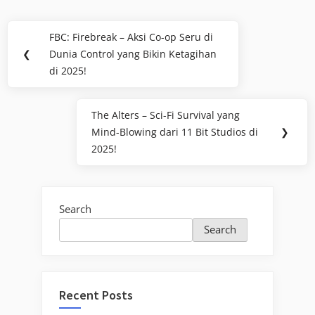
Post
FBC: Firebreak – Aksi Co-op Seru di
Previous
navigation
❮
Dunia Control yang Bikin Ketagihan
Post:
di 2025!
The Alters – Sci-Fi Survival yang
Next
Mind-Blowing dari 11 Bit Studios di
❯
Post:
2025!
Search
Search
Recent Posts