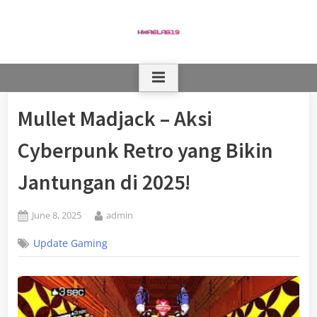
Skip
to
content
Mullet Madjack – Aksi
Cyberpunk Retro yang Bikin
Jantungan di 2025!
Posted
By
June 8, 2025
admin
on
Update Gaming