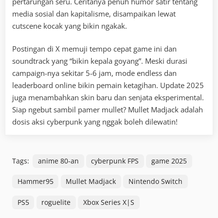
pertarungan seru. Ceritanya penuh humor satir tentang
media sosial dan kapitalisme, disampaikan lewat
cutscene kocak yang bikin ngakak.
Postingan di X memuji tempo cepat game ini dan
soundtrack yang “bikin kepala goyang”. Meski durasi
campaign-nya sekitar 5-6 jam, mode endless dan
leaderboard online bikin pemain ketagihan. Update 2025
juga menambahkan skin baru dan senjata eksperimental.
Siap ngebut sambil pamer mullet? Mullet Madjack adalah
dosis aksi cyberpunk yang nggak boleh dilewatin!
Tags:
anime 80-an
cyberpunk FPS
game 2025
Hammer95
Mullet Madjack
Nintendo Switch
PS5
roguelite
Xbox Series X|S