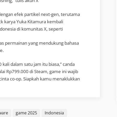
ing,” tulis akun X
ngan efek partikel next-gen, terutama
k karya Yuka Kitamura kembali
onesia di komunitas X, seperti
itas permainan yang mendukung bahasa
e.
 kali dalam satu jam itu biasa,” canda
ai Rp799.000 di Steam, game ini wajib
cinta co-op. Siapkah kamu menaklukkan
ware
game 2025
Indonesia