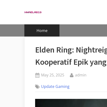
Skip
to
content
Home
Elden Ring: Nightrei
Kooperatif Epik yan
Posted
By
May 25, 2025
admin
on
Update Gaming