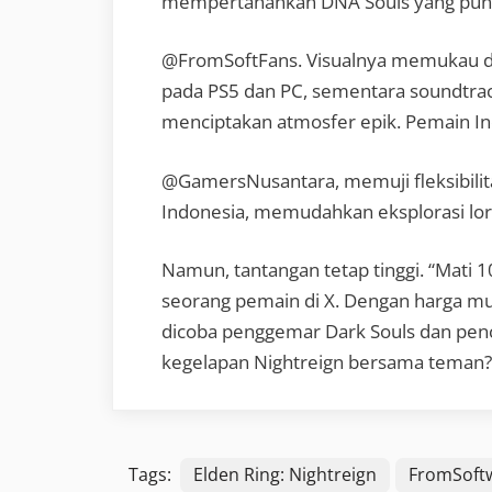
mempertahankan DNA Souls yang punish
@FromSoftFans. Visualnya memukau de
pada PS5 dan PC, sementara soundtrac
menciptakan atmosfer epik. Pemain Ind
@GamersNusantara, memuji fleksibil
Indonesia, memudahkan eksplorasi lor
Namun, tantangan tetap tinggi. “Mati 10
seorang pemain di X. Dengan harga mul
dicoba penggemar Dark Souls dan pen
kegelapan Nightreign bersama teman?
Tags:
Elden Ring: Nightreign
FromSoft