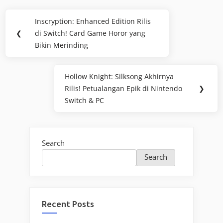
Post
Inscryption: Enhanced Edition Rilis
Previous
navigation
❮
di Switch! Card Game Horor yang
Post:
Bikin Merinding
Hollow Knight: Silksong Akhirnya
Next
Rilis! Petualangan Epik di Nintendo
❯
Post:
Switch & PC
Search
Search
Recent Posts