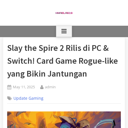
Skip
to
content
Slay the Spire 2 Rilis di PC &
Switch! Card Game Rogue-like
yang Bikin Jantungan
Posted
By
May 11, 2025
admin
on
Update Gaming