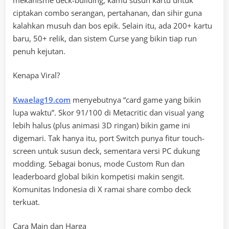
ciptakan combo serangan, pertahanan, dan sihir guna
kalahkan musuh dan bos epik. Selain itu, ada 200+ kartu
baru, 50+ relik, dan sistem Curse yang bikin tiap run
penuh kejutan.
Kenapa Viral?
Kwaelag19.com
menyebutnya “card game yang bikin
lupa waktu”. Skor 91/100 di Metacritic dan visual yang
lebih halus (plus animasi 3D ringan) bikin game ini
digemari. Tak hanya itu, port Switch punya fitur touch-
screen untuk susun deck, sementara versi PC dukung
modding. Sebagai bonus, mode Custom Run dan
leaderboard global bikin kompetisi makin sengit.
Komunitas Indonesia di X ramai share combo deck
terkuat.
Cara Main dan Harga