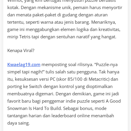
kotak. Dengan mekanisme unik, pemain harus menyortir
dan menata paket-paket di gudang dengan aturan
tertentu, seperti warna atau jenis barang. Menariknya,
game ini menggabungkan elemen logika dan kreativitas,
mirip Tetris tapi dengan sentuhan naratif yang hangat.
Kenapa Viral?
Kwaelag19.com
memposting soal rilisnya. “Puzzle-nya
simpel tapi nagih!” tulis salah satu pengguna. Tak hanya
itu, kesuksesan versi PC (skor 85/100 di Metacritic) dan
porting ke Switch dengan kontrol yang dioptimalkan
membuatnya digemari. Dengan demikian, game ini jadi
favorit baru bagi penggemar indie puzzle seperti A Good
Snowman Is Hard To Build. Sebagai bonus, mode
tantangan harian dan leaderboard online menambah
daya saing.