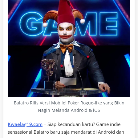
Balatro Rilis Versi Mobile! Poker Rogue-like yang Bikin
Nagih Melanda Android & iOS
Kwaelag19.com
– Siap kecanduan kartu? Game indie
sensasional Balatro baru saja mendarat di Android dan