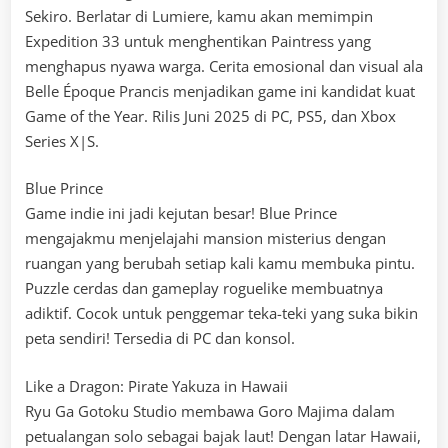
Sekiro. Berlatar di Lumiere, kamu akan memimpin
Expedition 33 untuk menghentikan Paintress yang
menghapus nyawa warga. Cerita emosional dan visual ala
Belle Époque Prancis menjadikan game ini kandidat kuat
Game of the Year. Rilis Juni 2025 di PC, PS5, dan Xbox
Series X|S.
Blue Prince
Game indie ini jadi kejutan besar! Blue Prince
mengajakmu menjelajahi mansion misterius dengan
ruangan yang berubah setiap kali kamu membuka pintu.
Puzzle cerdas dan gameplay roguelike membuatnya
adiktif. Cocok untuk penggemar teka-teki yang suka bikin
peta sendiri! Tersedia di PC dan konsol.
Like a Dragon: Pirate Yakuza in Hawaii
Ryu Ga Gotoku Studio membawa Goro Majima dalam
petualangan solo sebagai bajak laut! Dengan latar Hawaii,