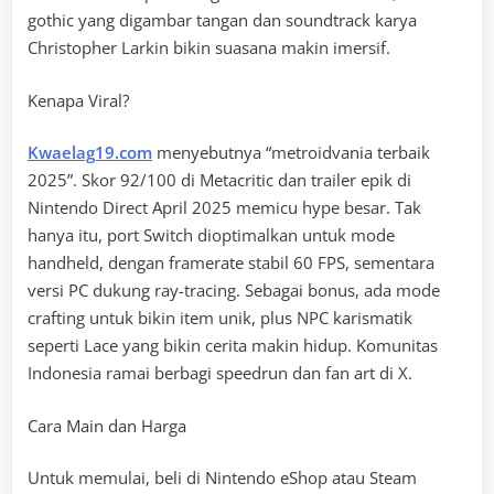
gothic yang digambar tangan dan soundtrack karya
Christopher Larkin bikin suasana makin imersif.
Kenapa Viral?
Kwaelag19.com
menyebutnya “metroidvania terbaik
2025”. Skor 92/100 di Metacritic dan trailer epik di
Nintendo Direct April 2025 memicu hype besar. Tak
hanya itu, port Switch dioptimalkan untuk mode
handheld, dengan framerate stabil 60 FPS, sementara
versi PC dukung ray-tracing. Sebagai bonus, ada mode
crafting untuk bikin item unik, plus NPC karismatik
seperti Lace yang bikin cerita makin hidup. Komunitas
Indonesia ramai berbagi speedrun dan fan art di X.
Cara Main dan Harga
Untuk memulai, beli di Nintendo eShop atau Steam