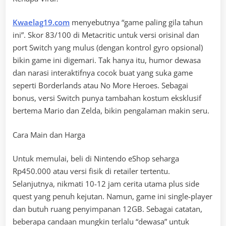
Kwaelag19.com
menyebutnya “game paling gila tahun
ini”. Skor 83/100 di Metacritic untuk versi orisinal dan
port Switch yang mulus (dengan kontrol gyro opsional)
bikin game ini digemari. Tak hanya itu, humor dewasa
dan narasi interaktifnya cocok buat yang suka game
seperti Borderlands atau No More Heroes. Sebagai
bonus, versi Switch punya tambahan kostum eksklusif
bertema Mario dan Zelda, bikin pengalaman makin seru.
Cara Main dan Harga
Untuk memulai, beli di Nintendo eShop seharga
Rp450.000 atau versi fisik di retailer tertentu.
Selanjutnya, nikmati 10-12 jam cerita utama plus side
quest yang penuh kejutan. Namun, game ini single-player
dan butuh ruang penyimpanan 12GB. Sebagai catatan,
beberapa candaan mungkin terlalu “dewasa” untuk