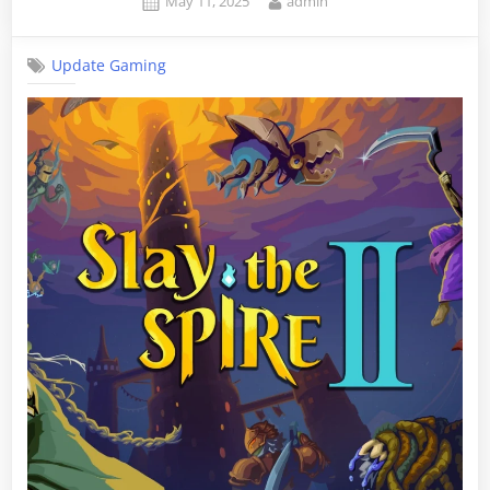
May 11, 2025
admin
on
Update Gaming