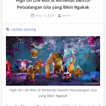
High On Life Rilis di Nintendo Switch!
Petualangan Gila yang Bikin Ngakak
Posted
By
May 15, 2025
admin
on
Update Gaming
High On Life Rilis di Nintendo Switch! Petualangan Gila
yang Bikin Ngakak