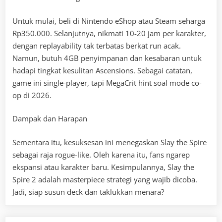
Untuk mulai, beli di Nintendo eShop atau Steam seharga
Rp350.000. Selanjutnya, nikmati 10-20 jam per karakter,
dengan replayability tak terbatas berkat run acak.
Namun, butuh 4GB penyimpanan dan kesabaran untuk
hadapi tingkat kesulitan Ascensions. Sebagai catatan,
game ini single-player, tapi MegaCrit hint soal mode co-
op di 2026.
Dampak dan Harapan
Sementara itu, kesuksesan ini menegaskan Slay the Spire
sebagai raja rogue-like. Oleh karena itu, fans ngarep
ekspansi atau karakter baru. Kesimpulannya, Slay the
Spire 2 adalah masterpiece strategi yang wajib dicoba.
Jadi, siap susun deck dan taklukkan menara?