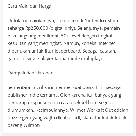
Cara Main dan Harga
Untuk memainkannya, cukup beli di Nintendo eShop
seharga Rp250.000 (digital only). Selanjutnya, pemain
bisa langsung menikmati 50+ level dengan tingkat
kesulitan yang meningkat. Namun, koneksi internet
diperlukan untuk fitur leaderboard. Sebagai catatan,
game ini single-player tanpa mode multiplayer.
Dampak dan Harapan
Sementara itu, rilis ini memperkuat posisi Finji sebagai
publisher indie ternama. Oleh karena itu, banyak yang
berharap ekspansi konten atau sekuel baru segera
diumumkan. Kesimpulannya, Wilmot Works It Out adalah
puzzle gem yang wajib dicoba. Jadi, siap atur kotak-kotak
bareng Wilmot?