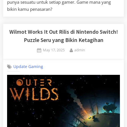
punya sesuatu untuk setiap gamer. Game mana yang
bikin kamu penasaran?
Wilmot Works It Out Rilis di Nintendo Switch!
Puzzle Seru yang Bikin Ketagihan
Posted
By
May 17, 2025
admin
on
Update Gaming