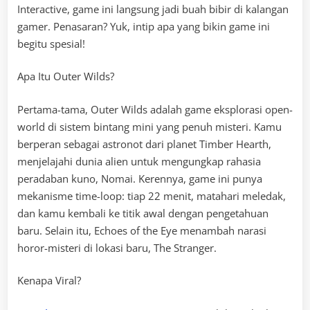
Interactive, game ini langsung jadi buah bibir di kalangan
gamer. Penasaran? Yuk, intip apa yang bikin game ini
begitu spesial!
Apa Itu Outer Wilds?
Pertama-tama, Outer Wilds adalah game eksplorasi open-
world di sistem bintang mini yang penuh misteri. Kamu
berperan sebagai astronot dari planet Timber Hearth,
menjelajahi dunia alien untuk mengungkap rahasia
peradaban kuno, Nomai. Kerennya, game ini punya
mekanisme time-loop: tiap 22 menit, matahari meledak,
dan kamu kembali ke titik awal dengan pengetahuan
baru. Selain itu, Echoes of the Eye menambah narasi
horor-misteri di lokasi baru, The Stranger.
Kenapa Viral?