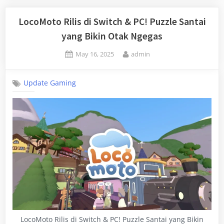
LocoMoto Rilis di Switch & PC! Puzzle Santai
yang Bikin Otak Ngegas
Posted
By
May 16, 2025
admin
on
Update Gaming
LocoMoto Rilis di Switch & PC! Puzzle Santai yang Bikin