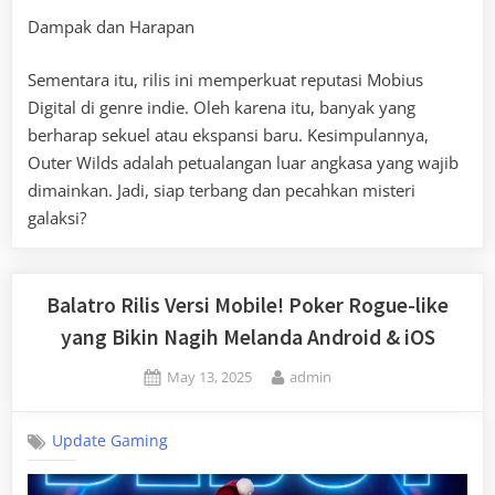
Dampak dan Harapan
Sementara itu, rilis ini memperkuat reputasi Mobius
Digital di genre indie. Oleh karena itu, banyak yang
berharap sekuel atau ekspansi baru. Kesimpulannya,
Outer Wilds adalah petualangan luar angkasa yang wajib
dimainkan. Jadi, siap terbang dan pecahkan misteri
galaksi?
Balatro Rilis Versi Mobile! Poker Rogue-like
yang Bikin Nagih Melanda Android & iOS
Posted
By
May 13, 2025
admin
on
Update Gaming