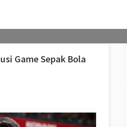
olusi Game Sepak Bola