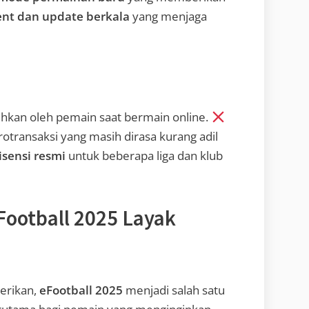
ent dan update berkala
yang menjaga
uhkan oleh pemain saat bermain online.
transaksi yang masih dirasa kurang adil
isensi resmi
untuk beberapa liga dan klub
ootball 2025 Layak
erikan,
eFootball 2025
menjadi salah satu