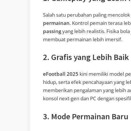
Salah satu perubahan paling mencolok
permainan
. Kontrol pemain terasa le
passing
yang lebih realistis. Fisika bol
membuat permainan lebih imersif.
2. Grafis yang Lebih Baik
eFootball 2025
kini memiliki model pem
hidup, serta efek pencahayaan yang lebi
memberikan pengalaman yang lebih au
konsol next-gen dan PC dengan spesifika
3. Mode Permainan Baru