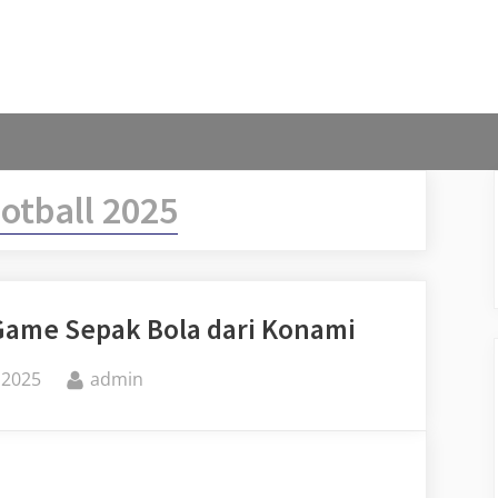
otball 2025
 Game Sepak Bola dari Konami
By
 2025
admin