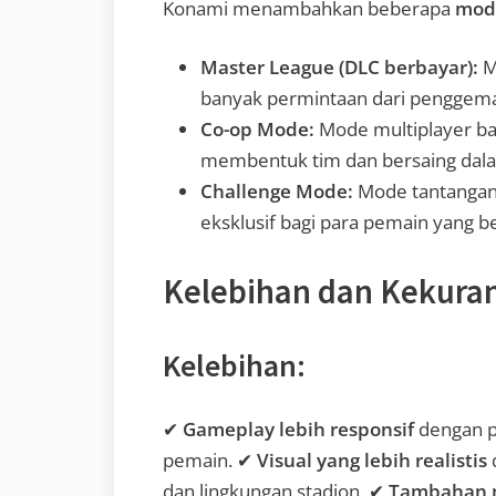
Konami menambahkan beberapa
mod
Master League (DLC berbayar):
M
banyak permintaan dari penggema
Co-op Mode:
Mode multiplayer b
membentuk tim dan bersaing dala
Challenge Mode:
Mode tantangan
eksklusif bagi para pemain yang b
Kelebihan dan Kekuran
Kelebihan:
✔
Gameplay lebih responsif
dengan pe
pemain. ✔
Visual yang lebih realistis
dan lingkungan stadion. ✔
Tambahan 