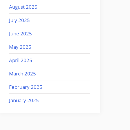
August 2025
July 2025
June 2025
May 2025
April 2025
March 2025
February 2025
January 2025