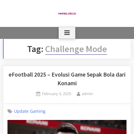
Skip
to
content
Tag:
Challenge Mode
eFootball 2025 – Evolusi Game Sepak Bola dari
Konami
Posted
By
February 5, 2025
admin
on
Update Gaming