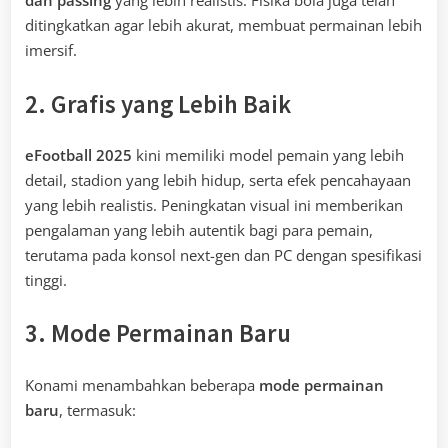
dan passing
yang lebih realistis. Fisika bola juga telah
ditingkatkan agar lebih akurat, membuat permainan lebih
imersif.
2. Grafis yang Lebih Baik
eFootball 2025
kini memiliki model pemain yang lebih
detail, stadion yang lebih hidup, serta efek pencahayaan
yang lebih realistis. Peningkatan visual ini memberikan
pengalaman yang lebih autentik bagi para pemain,
terutama pada konsol next-gen dan PC dengan spesifikasi
tinggi.
3. Mode Permainan Baru
Konami menambahkan beberapa
mode permainan
baru
, termasuk: