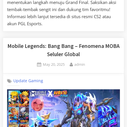
menentukan langkah menuju Grand Final. Saksikan aksi
tembak-tembak sengit ini dan dukung tim favoritmu!
Informasi lebih lanjut tersedia di situs resmi CS2 atau
akun PGL Esports.
Mobile Legends: Bang Bang – Fenomena MOBA
Seluler Global
Posted
By
May 20, 2025
admin
on
Update Gaming