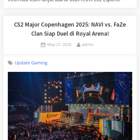
CS2 Major Copenhagen 2025: NAVI vs. FaZe
Clan Siap Duel di Royal Arena!
Posted
By
May 21, 2025
admin
on
Update Gaming