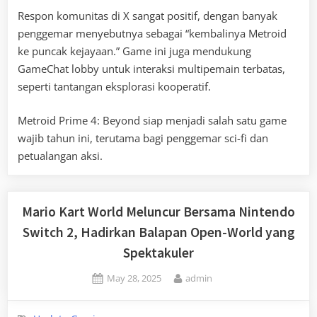
Respon komunitas di X sangat positif, dengan banyak
penggemar menyebutnya sebagai “kembalinya Metroid
ke puncak kejayaan.” Game ini juga mendukung
GameChat lobby untuk interaksi multipemain terbatas,
seperti tantangan eksplorasi kooperatif.
Metroid Prime 4: Beyond siap menjadi salah satu game
wajib tahun ini, terutama bagi penggemar sci-fi dan
petualangan aksi.
Mario Kart World Meluncur Bersama Nintendo
Switch 2, Hadirkan Balapan Open-World yang
Spektakuler
Posted
By
May 28, 2025
admin
on