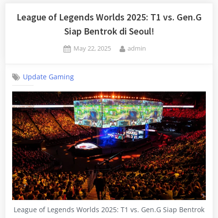
League of Legends Worlds 2025: T1 vs. Gen.G
Siap Bentrok di Seoul!
Posted
By
May 22, 2025
admin
on
Update Gaming
League of Legends Worlds 2025: T1 vs. Gen.G Siap Bentrok