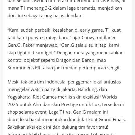
dan Sejuani. Kedua tim terakhir bertemu di LCK Finals, di
mana T1 menang 3-2 dalam laga dramatis, menjadikan
duel ini sebagai ajang balas dendam.
“Kami sudah perbaiki kesalahan di early game. T1 kuat,
tapi kami punya strategi baru,” ujar Chovy, midlaner
Gen.G. Faker menjawab, “Gen.G selalu sulit, tapi kami
siap fight di teamfight.” Dengan meta yang menekankan
kontrol objektif seperti Dragon dan Baron, map
Summoner’s Rift akan jadi medan pertempuran sengit.
Meski tak ada tim Indonesia, penggemar lokal antusias
menggelar watch party di Jakarta, Bandung, dan
Yogyakarta. Riot Games merilis skin eksklusif Worlds
2025 untuk Ahri dan skin Prestige untuk Lux, tersedia di
shop selama event. Laga T1 vs. Gen.G malam ini
diprediksi bakal menentukan kandidat kuat Grand Finals.
Saksikan aksi epik ini dan dukung tim favoritmu!
Informasi lebih lanjut ada di situs resmi LoL Esports.