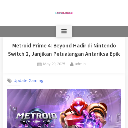
Skip
to
content
Metroid Prime 4: Beyond Hadir di Nintendo
Switch 2, Janjikan Petualangan Antariksa Epik
Posted
By
May 29, 2025
admin
on
Update Gaming