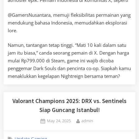
atmosfer epik. Pemain Indonesia di komunitas X, seperti
@GamersNusantara, memuji fleksibilitas permainan yang
mendukung bahasa Indonesia, memudahkan eksplorasi
lore.
Namun, tantangan tetap tinggi. “Mati 10 kali dalam satu
jam itu biasa,” canda seorang pemain di X. Dengan harga
mulai Rp799.000 di Steam, game ini wajib dicoba
penggemar Dark Souls dan pencinta co-op. Siapkah kamu
menaklukkan kegelapan Nightreign bersama teman?
Valorant Champions 2025: DRX vs. Sentinels
Siap Guncang Istanbul!
Posted
By
May 24, 2025
admin
on