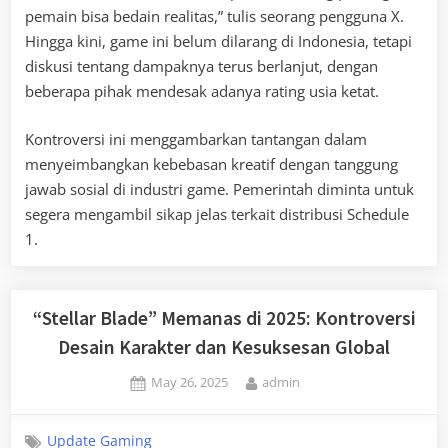
pemain bisa bedain realitas,” tulis seorang pengguna X.
Hingga kini, game ini belum dilarang di Indonesia, tetapi
diskusi tentang dampaknya terus berlanjut, dengan
beberapa pihak mendesak adanya rating usia ketat.
Kontroversi ini menggambarkan tantangan dalam
menyeimbangkan kebebasan kreatif dengan tanggung
jawab sosial di industri game. Pemerintah diminta untuk
segera mengambil sikap jelas terkait distribusi Schedule
1.
“Stellar Blade” Memanas di 2025: Kontroversi
Desain Karakter dan Kesuksesan Global
Posted
By
May 26, 2025
admin
on
Update Gaming