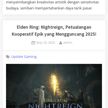
menyeimbangkan kreativitas artistik dengan sensitivitas
budaya, sembari mempertahankan daya tarik pasar.
Elden Ring: Nightreign, Petualangan
Kooperatif Epik yang Mengguncang 2025!
Posted
By
May 25, 2025
admin
on
Update Gaming