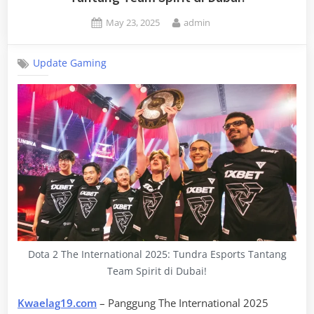
Posted
By
May 23, 2025
admin
on
Update Gaming
Dota 2 The International 2025: Tundra Esports Tantang
Team Spirit di Dubai!
Kwaelag19.com
– Panggung The International 2025