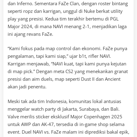
dan Inferno. Sementara FaZe Clan, dengan roster bintang
seperti ropz dan karrigan, unggul di Nuke berkat utility
play yang presisi. Kedua tim terakhir bertemu di PGL
Major 2024, di mana NAVI menang 2-1, menjadikan laga
ini ajang revans FaZe.
“Kami fokus pada map control dan ekonomi. FaZe punya
pengalaman, tapi kami siap,” ujar b1t, rifler NAVI.
Karrigan menjawab, “NAVI kuat, tapi kami punya kejutan
di map pick.” Dengan meta CS2 yang menekankan granat
presisi dan aim duels, map seperti Dust II dan Ancient
akan jadi penentu.
Meski tak ada tim Indonesia, komunitas lokal antusias
menggelar watch party di Jakarta, Surabaya, dan Bali.
Valve merilis sticker eksklusif Major Copenhagen 2025
untuk AWP dan AK-47, tersedia di in-game shop selama
event. Duel NAVI vs. FaZe malam ini diprediksi bakal epik,