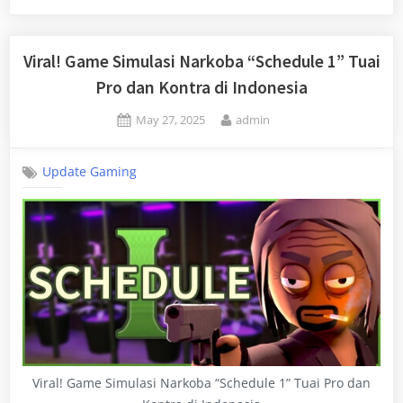
Viral! Game Simulasi Narkoba “Schedule 1” Tuai
Pro dan Kontra di Indonesia
Posted
By
May 27, 2025
admin
on
Update Gaming
Viral! Game Simulasi Narkoba “Schedule 1” Tuai Pro dan