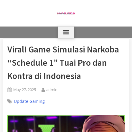
Skip
to
content
Viral! Game Simulasi Narkoba
“Schedule 1” Tuai Pro dan
Kontra di Indonesia
Posted
By
May 27, 2025
admin
on
Update Gaming