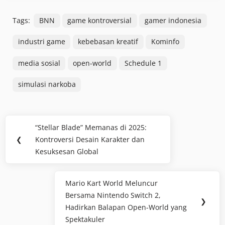
Tags:
BNN
game kontroversial
gamer indonesia
industri game
kebebasan kreatif
Kominfo
media sosial
open-world
Schedule 1
simulasi narkoba
Post
“Stellar Blade” Memanas di 2025:
Previous
navigation
❮
Kontroversi Desain Karakter dan
Post:
Kesuksesan Global
Mario Kart World Meluncur
Next
Bersama Nintendo Switch 2,
Post:
❯
Hadirkan Balapan Open-World yang
Spektakuler