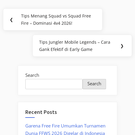
Post
Tips Menang Squad vs Squad Free
Previous
❮
navigation
Fire – Dominasi 4v4 2026!
Post:
Tips Jungler Mobile Legends – Cara
Next
❯
Gank Efektif di Early Game
Post:
Search
Search
Recent Posts
Garena Free Fire Umumkan Turnamen
Dunia FFWS 2026 Digelar di Indonesia