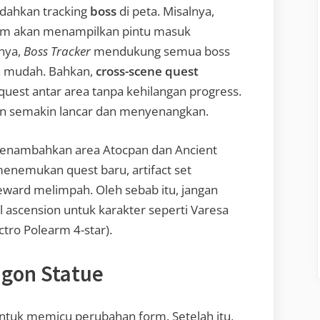
ahkan tracking
boss
di peta. Misalnya,
tem akan menampilkan pintu masuk
tnya,
Boss Tracker
mendukung semua boss
ih mudah. Bahkan,
cross-scene quest
est antar area tanpa kehilangan progress.
n semakin lancar dan menyenangkan.
 menambahkan area Atocpan dan Ancient
menemukan quest baru, artifact set
reward melimpah. Oleh sebab itu, jangan
 ascension untuk karakter seperti Varesa
ectro Polearm 4-star).
agon Statue
ntuk memicu perubahan form. Setelah itu,