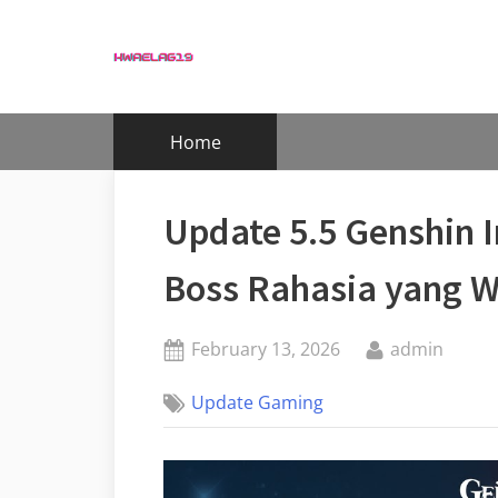
Skip
to
content
Home
Update 5.5 Genshin I
Boss Rahasia yang W
Posted
By
February 13, 2026
admin
on
Update Gaming