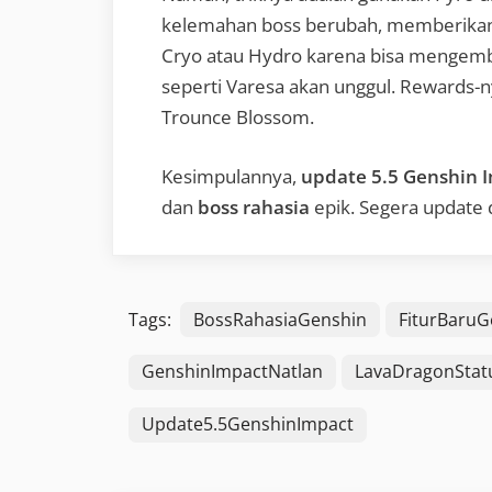
kelemahan boss berubah, memberikan pe
Cryo atau Hydro karena bisa mengemba
seperti Varesa akan unggul. Rewards-n
Trounce Blossom.
Kesimpulannya,
update 5.5 Genshin 
dan
boss rahasia
epik. Segera update d
Tags:
BossRahasiaGenshin
FiturBaruG
GenshinImpactNatlan
LavaDragonStat
Update5.5GenshinImpact