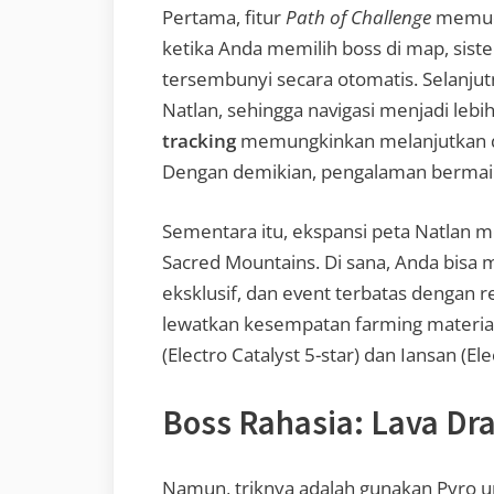
Pertama, fitur
Path of Challenge
memud
ketika Anda memilih boss di map, sis
tersembunyi secara otomatis. Selanju
Natlan, sehingga navigasi menjadi leb
tracking
memungkinkan melanjutkan qu
Dengan demikian, pengalaman bermai
Sementara itu, ekspansi peta Natlan
Sacred Mountains. Di sana, Anda bisa 
eksklusif, dan event terbatas dengan 
lewatkan kesempatan farming material
(Electro Catalyst 5-star) dan Iansan (El
Boss Rahasia: Lava Dr
Namun, triknya adalah gunakan Pyro u