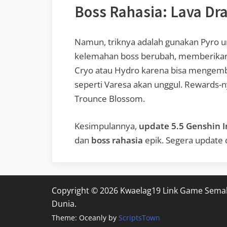
Boss Rahasia: Lava Dr
Namun, triknya adalah gunakan Pyro u
kelemahan boss berubah, memberikan pe
Cryo atau Hydro karena bisa mengemba
seperti Varesa akan unggul. Rewards-n
Trounce Blossom.
Kesimpulannya,
update 5.5 Genshin 
dan
boss rahasia
epik. Segera update d
Copyright © 2026 Kwaelag19 Link Game Sema
Dunia.
Theme: Oceanly by
ScriptsTown