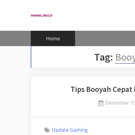
Skip
to
content
Home
Tag:
Booy
Tips Booyah Cepat 
Posted
December 19
on
Update Gaming