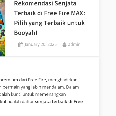
Rekomendasi Senjata
Terbaik di Free Fire MAX:
Pilih yang Terbaik untuk
Booyah!
Posted
By
January 20, 2025
admin
on
 premium dari Free Fire, menghadirkan
an bermain yang lebih mendalam. Dalam
 adalah kunci untuk memenangkan
kut adalah daftar
senjata terbaik di Free