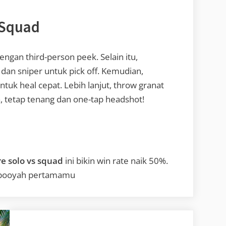
 Squad
engan third-person peek. Selain itu,
an sniper untuk pick off. Kemudian,
untuk heal cepat. Lebih lanjut, throw granat
, tetap tenang dan one-tap headshot!
re solo vs squad
ini bikin win rate naik 50%.
n booyah pertamamu