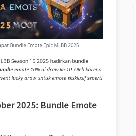
apat Bundle Emote Epic MLBB 2025
LBB Season 15 2025 hadirkan bundle
bundle emote
10% di draw ke-10. Oleh karena
event lucky draw untuk emote eksklusif seperti
ober 2025: Bundle Emote