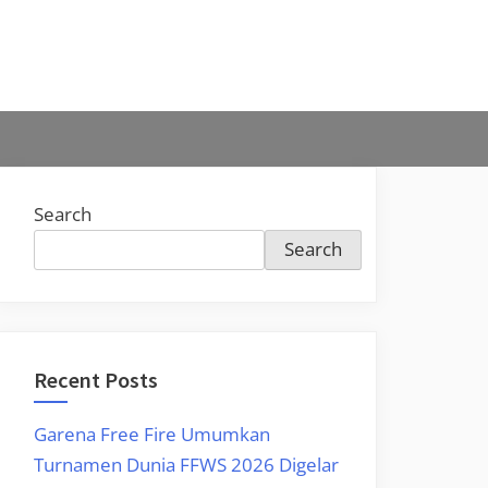
Search
Search
Recent Posts
Garena Free Fire Umumkan
Turnamen Dunia FFWS 2026 Digelar