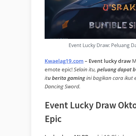
Event Lucky Draw: Peluang D
Kwaelag19.com
– Event lucky draw
M
emote epic!
Selain itu,
peluang dapat 
it
u
berita gaming
ini bagikan cara ikut 
Dancing Sword.
Event Lucky Draw Okt
Epic