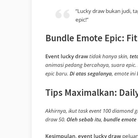
“Lucky draw bukan judi, t
epic!”
Bundle Emote Epic: Fi
Event lucky draw
tidak hanya skin,
tet
animasi pedang bercahaya, suara epic.
epic baru.
Di atas segalanya
, emote ini 
Tips Maximalkan: Dail
Akhirnya, ikut task event 100 diamond g
draw 50.
Oleh sebab itu
,
bundle emote 
Kesimpulan
,
event lucky draw
peluan