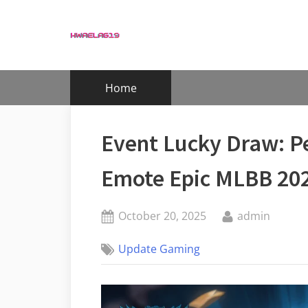
Skip
to
content
Home
Event Lucky Draw: P
Emote Epic MLBB 20
Posted
By
October 20, 2025
admin
on
Update Gaming