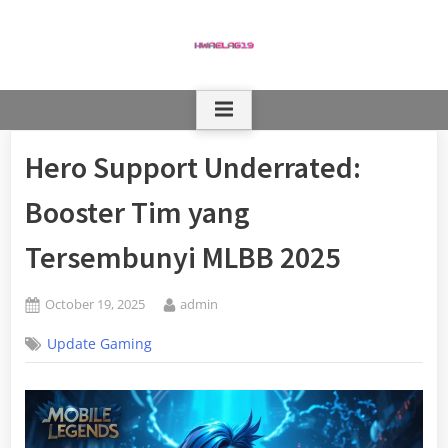
Skip
to
content
Hero Support Underrated:
Booster Tim yang
Tersembunyi MLBB 2025
Posted
By
October 19, 2025
admin
on
Update Gaming