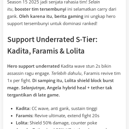
Season 15 2025 jadi senjata rahasia tim!
Selain
itu
,
booster tim tersembunyi
ini selamatkan carry dari
gank.
Oleh karena itu
,
berita gaming
ini ungkap hero
support tersembunyi untuk dominasi ranked!
Support Underrated S-Tier:
Kadita, Faramis & Lolita
Hero support underrated
Kadita wave stun 2s bikin
assassin ragu engage.
Terlebih dahulu
, Faramis revive tim
1x per fight.
Di samping itu, Lolita shield block burst
mage.
Selanjutnya
, Angela hybrid heal + tether tak
tergantikan di late game.
Kadita:
CC wave, anti gank, sustain tinggi
Faramis:
Revive ultimate, extend fight 20s
Lolita:
Shield 50% damage, counter poke