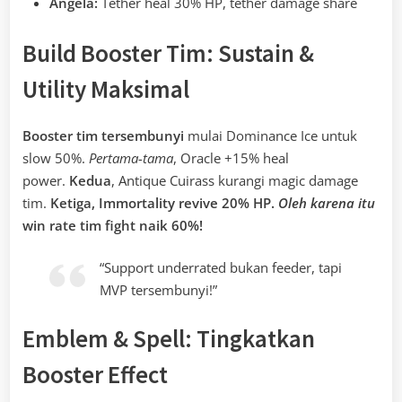
Angela:
Tether heal 30% HP, tether damage share
Build Booster Tim: Sustain &
Utility Maksimal
Booster tim tersembunyi
mulai Dominance Ice untuk
slow 50%.
Pertama-tama
, Oracle +15% heal
power.
Kedua
, Antique Cuirass kurangi magic damage
tim.
Ketiga, Immortality revive 20% HP.
Oleh karena itu
win rate tim fight naik 60%!
“Support underrated bukan feeder, tapi
MVP tersembunyi!”
Emblem & Spell: Tingkatkan
Booster Effect