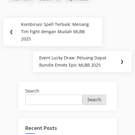
Post
Kombinasi Spell Terbaik: Menang
Previous
navigation
❮
Tim Fight dengan Mudah MLBB
Post:
2025
Event Lucky Draw: Peluang Dapat
Next
❯
Bundle Emote Epic MLBB 2025
Post:
Search
Search
Recent Posts