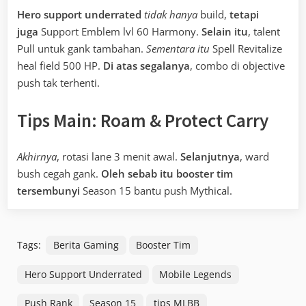
Hero support underrated
tidak hanya
build,
tetapi
juga
Support Emblem lvl 60 Harmony.
Selain itu
, talent
Pull untuk gank tambahan.
Sementara itu
Spell Revitalize
heal field 500 HP.
Di atas segalanya
, combo di objective
push tak terhenti.
Tips Main: Roam & Protect Carry
Akhirnya
, rotasi lane 3 menit awal.
Selanjutnya
, ward
bush cegah gank.
Oleh sebab itu
booster tim
tersembunyi
Season 15 bantu push Mythical.
Tags:
Berita Gaming
Booster Tim
Hero Support Underrated
Mobile Legends
Push Rank
Season 15
tips MLBB