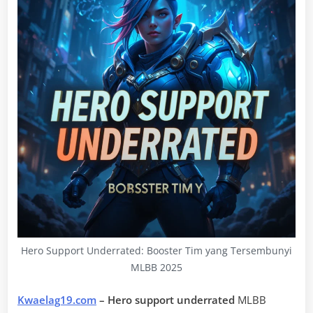
Hero Support Underrated: Booster Tim yang Tersembunyi
MLBB 2025
Kwaelag19.com
– Hero support underrated
MLBB