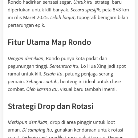
Rondo hadirkan sensasi segar.
Untuk itu
, strategi baru
diperlukan untuk kill banyak.
Secara spesifik
, peta 8×8 km
ini rilis Maret 2025.
Lebih lanjut
, topografi beragam bikin
pertarungan epik.
Fitur Utama Map Rondo
Dengan demikian
, Rondo punya kota padat dan
pegunungan tinggi.
Sementara itu
, Lo Hua Xing jadi spot
ramai untuk kill.
Selain itu
, patung penjaga serang
pemain.
Sebagai contoh
, benteng ini ideal untuk close
combat.
Oleh karena itu
, visual baru tambah imersi.
Strategi Drop dan Rotasi
Meskipun demikian
, drop di area pinggir untuk loot
aman.
Di samping itu
, gunakan kendaraan untuk rotasi
cepat.
Terlebih lagi
, prediksi zona pakai terrain.
Dengan