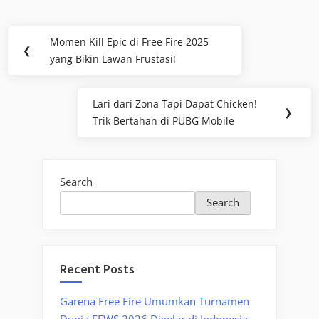
Post
Momen Kill Epic di Free Fire 2025
Previous
❮
navigation
yang Bikin Lawan Frustasi!
Post:
Lari dari Zona Tapi Dapat Chicken!
Next
❯
Trik Bertahan di PUBG Mobile
Post:
Search
Search
Recent Posts
Garena Free Fire Umumkan Turnamen
Dunia FFWS 2026 Digelar di Indonesia