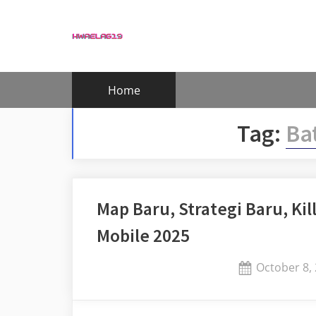
Skip
to
content
Home
Tag:
Ba
Map Baru, Strategi Baru, Ki
Mobile 2025
Posted
October 8,
on