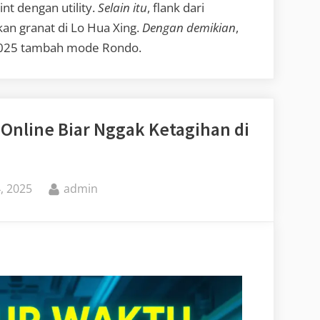
nt dengan utility.
Selain itu
, flank dari
kan granat di Lo Hua Xing.
Dengan demikian
,
2025 tambah mode Rondo.
Online Biar Nggak Ketagihan di
By
, 2025
admin