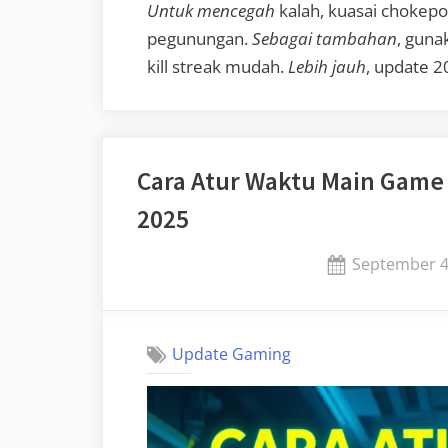
Untuk mencegah
kalah, kuasai chokepoi
pegunungan.
Sebagai tambahan
, guna
kill streak mudah.
Lebih jauh
, update 
Cara Atur Waktu Main Game 
2025
Posted
September 4
on
Update Gaming