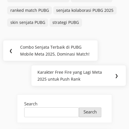
ranked match PUBG
senjata kolaborasi PUBG 2025
skin senjata PUBG
strategi PUBG
Post
Combo Senjata Terbaik di PUBG
Previous
❮
navigation
Mobile Meta 2025, Dominasi Match!
Post:
Karakter Free Fire yang Lagi Meta
Next
❯
2025 untuk Push Rank
Post:
Search
Search