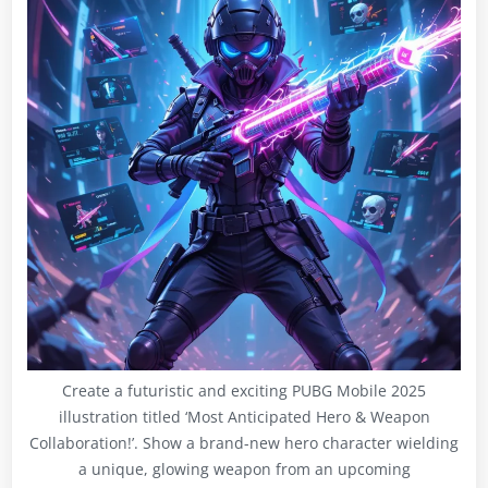
Create a futuristic and exciting PUBG Mobile 2025
illustration titled ‘Most Anticipated Hero & Weapon
Collaboration!’. Show a brand-new hero character wielding
a unique, glowing weapon from an upcoming