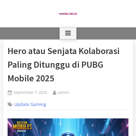
Skip
to
content
Hero atau Senjata Kolaborasi
Paling Ditunggu di PUBG
Mobile 2025
Posted
By
September 7, 2025
admin
on
Update Gaming