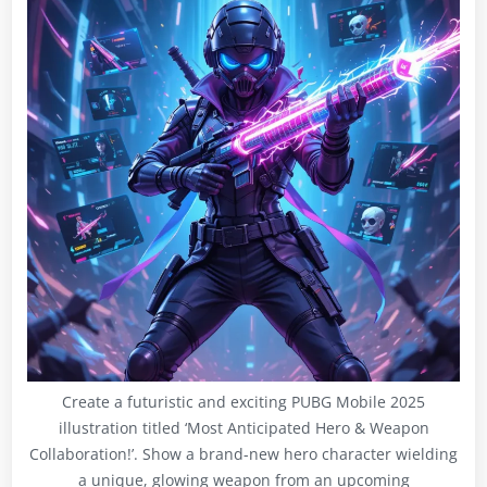
Create a futuristic and exciting PUBG Mobile 2025
illustration titled ‘Most Anticipated Hero & Weapon
Collaboration!’. Show a brand-new hero character wielding
a unique, glowing weapon from an upcoming