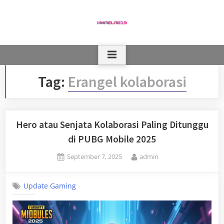
Skip
to
content
Tag:
Erangel kolaborasi
Hero atau Senjata Kolaborasi Paling Ditunggu
di PUBG Mobile 2025
Posted
By
September 7, 2025
admin
on
Update Gaming