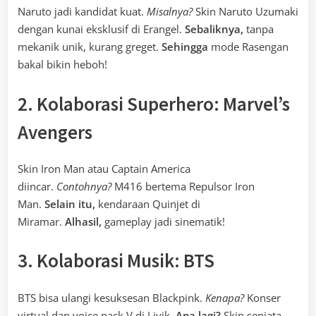
Naruto jadi kandidat kuat.
Misalnya?
Skin Naruto Uzumaki
dengan kunai eksklusif di Erangel.
Sebaliknya,
tanpa
mekanik unik, kurang greget.
Sehingga
mode Rasengan
bakal bikin heboh!
2. Kolaborasi Superhero: Marvel’s
Avengers
Skin Iron Man atau Captain America
diincar.
Contohnya?
M416 bertema Repulsor Iron
Man.
Selain itu,
kendaraan Quinjet di
Miramar.
Alhasil,
gameplay jadi sinematik!
3. Kolaborasi Musik: BTS
BTS bisa ulangi kesuksesan Blackpink.
Kenapa?
Konser
virtual dan voice pack V di Livik.
Apa lagi?
Skin senjata