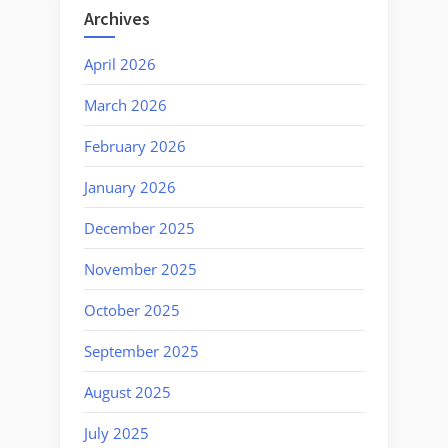
Archives
April 2026
March 2026
February 2026
January 2026
December 2025
November 2025
October 2025
September 2025
August 2025
July 2025