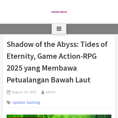
Skip
to
content
Shadow of the Abyss: Tides of
Eternity, Game Action-RPG
2025 yang Membawa
Petualangan Bawah Laut
Posted
By
August 29, 2025
admin
on
Update Gaming