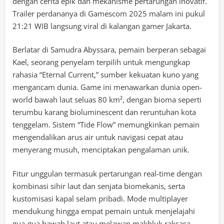
dengan cerita epik dan mekanisme pertarungan inovatif.
Trailer perdananya di Gamescom 2025 malam ini pukul
21:21 WIB langsung viral di kalangan gamer Jakarta.
Berlatar di Samudra Abyssara, pemain berperan sebagai
Kael, seorang penyelam terpilih untuk mengungkap
rahasia “Eternal Current,” sumber kekuatan kuno yang
mengancam dunia. Game ini menawarkan dunia open-
world bawah laut seluas 80 km², dengan bioma seperti
terumbu karang bioluminescent dan reruntuhan kota
tenggelam. Sistem “Tide Flow” memungkinkan pemain
mengendalikan arus air untuk navigasi cepat atau
menyerang musuh, menciptakan pengalaman unik.
Fitur unggulan termasuk pertarungan real-time dengan
kombinasi sihir laut dan senjata biomekanis, serta
kustomisasi kapal selam pribadi. Mode multiplayer
mendukung hingga empat pemain untuk menjelajahi
gua-gua bawah laut atau melawan makhluk raksasa.