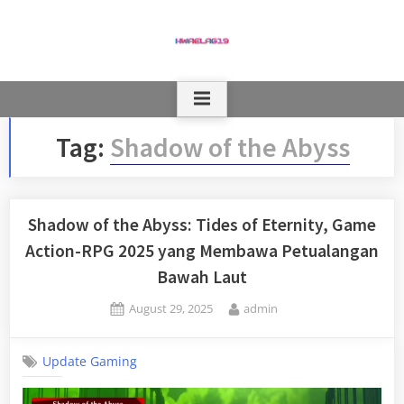
Skip
to
content
Tag:
Shadow of the Abyss
Shadow of the Abyss: Tides of Eternity, Game
Action-RPG 2025 yang Membawa Petualangan
Bawah Laut
Posted
By
August 29, 2025
admin
on
Update Gaming