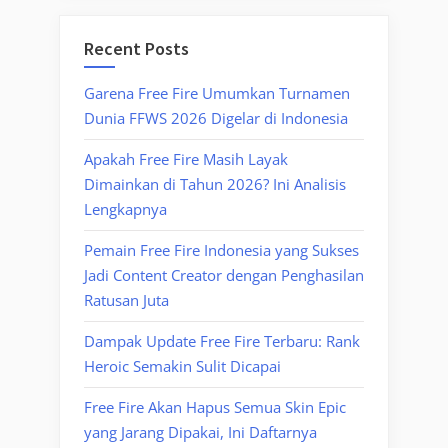
Recent Posts
Garena Free Fire Umumkan Turnamen
Dunia FFWS 2026 Digelar di Indonesia
Apakah Free Fire Masih Layak
Dimainkan di Tahun 2026? Ini Analisis
Lengkapnya
Pemain Free Fire Indonesia yang Sukses
Jadi Content Creator dengan Penghasilan
Ratusan Juta
Dampak Update Free Fire Terbaru: Rank
Heroic Semakin Sulit Dicapai
Free Fire Akan Hapus Semua Skin Epic
yang Jarang Dipakai, Ini Daftarnya