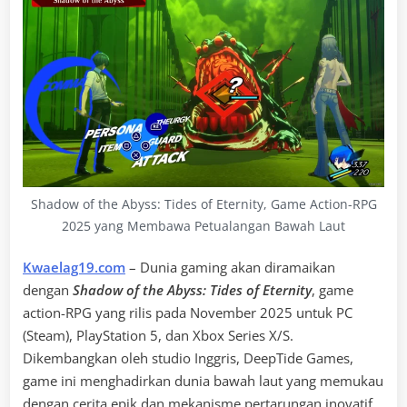
Shadow of the Abyss: Tides of Eternity, Game Action-RPG
2025 yang Membawa Petualangan Bawah Laut
Kwaelag19.com
– Dunia gaming akan diramaikan
dengan
Shadow of the Abyss: Tides of Eternity
, game
action-RPG yang rilis pada November 2025 untuk PC
(Steam), PlayStation 5, dan Xbox Series X/S.
Dikembangkan oleh studio Inggris, DeepTide Games,
game ini menghadirkan dunia bawah laut yang memukau
dengan cerita epik dan mekanisme pertarungan inovatif.