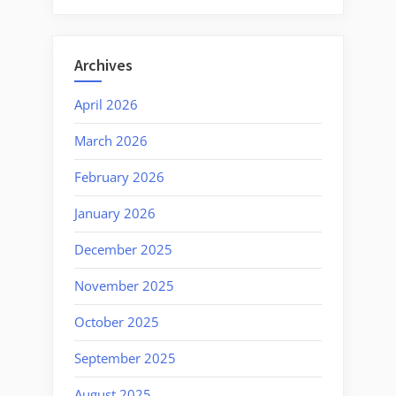
Archives
April 2026
March 2026
February 2026
January 2026
December 2025
November 2025
October 2025
September 2025
August 2025