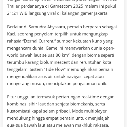
Trailer perdananya di Gamescom 2025 malam ini pukul
21:21 WIB langsung viral di kalangan gamer Jakarta.
Berlatar di Samudra Abyssara, pemain berperan sebagai
Kael, seorang penyelam terpilih untuk mengungkap
rahasia “Eternal Current,” sumber kekuatan kuno yang
mengancam dunia. Game ini menawarkan dunia open-
world bawah laut seluas 80 km², dengan bioma seperti
terumbu karang bioluminescent dan reruntuhan kota
tenggelam. Sistem “Tide Flow” memungkinkan pemain
mengendalikan arus air untuk navigasi cepat atau
menyerang musuh, menciptakan pengalaman unik.
Fitur unggulan termasuk pertarungan real-time dengan
kombinasi sihir laut dan senjata biomekanis, serta
kustomisasi kapal selam pribadi. Mode multiplayer
mendukung hingga empat pemain untuk menjelajahi
gua-gua bawah laut atau melawan makhluk raksasa.