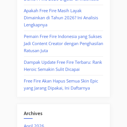
Apakah Free Fire Masih Layak
Dimainkan di Tahun 2026? Ini Analisis
Lengkapnya
Pemain Free Fire Indonesia yang Sukses
Jadi Content Creator dengan Penghasilan
Ratusan Juta
Dampak Update Free Fire Terbaru: Rank
Heroic Semakin Sulit Dicapai
Free Fire Akan Hapus Semua Skin Epic
yang Jarang Dipakai, Ini Daftarnya
Archives
April 2026