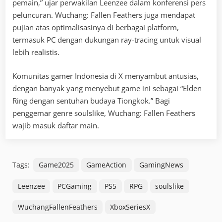
pemain,” ujar perwakilan Leenzee dalam konferensi pers
peluncuran. Wuchang: Fallen Feathers juga mendapat
pujian atas optimalisasinya di berbagai platform,
termasuk PC dengan dukungan ray-tracing untuk visual
lebih realistis.
Komunitas gamer Indonesia di X menyambut antusias,
dengan banyak yang menyebut game ini sebagai “Elden
Ring dengan sentuhan budaya Tiongkok.” Bagi
penggemar genre soulslike, Wuchang: Fallen Feathers
wajib masuk daftar main.
Tags:
Game2025
GameAction
GamingNews
Leenzee
PCGaming
PS5
RPG
soulslike
WuchangFallenFeathers
XboxSeriesX