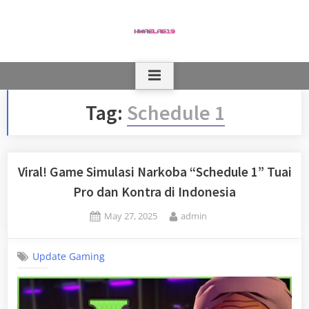
Skip
to
content
Tag:
Schedule 1
Viral! Game Simulasi Narkoba “Schedule 1” Tuai
Pro dan Kontra di Indonesia
Posted
By
May 27, 2025
admin
on
Update Gaming