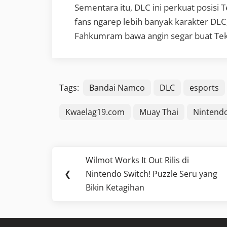
Sementara itu, DLC ini perkuat posisi T
fans ngarep lebih banyak karakter DLC
Fahkumram bawa angin segar buat Tekken
Tags:
Bandai Namco
DLC
esports
Kwaelag19.com
Muay Thai
Nintendo
Post
Wilmot Works It Out Rilis di
Previous
navigation
❮
Nintendo Switch! Puzzle Seru yang
Post:
Bikin Ketagihan