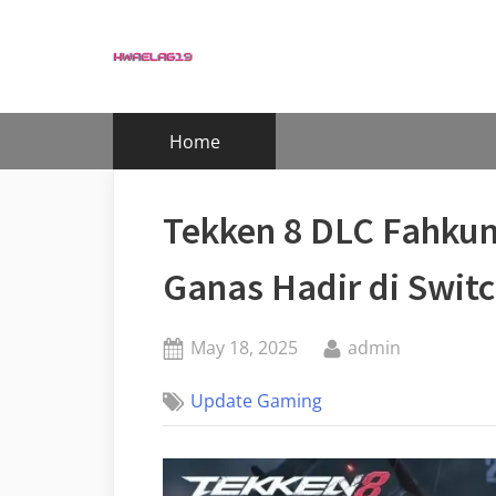
Skip
to
content
Home
Tekken 8 DLC Fahkum
Ganas Hadir di Swit
Posted
By
May 18, 2025
admin
on
Update Gaming