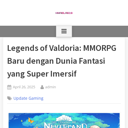
Skip
to
content
Legends of Valdoria: MMORPG
Baru dengan Dunia Fantasi
yang Super Imersif
Posted
By
April 26, 2025
admin
on
Update Gaming