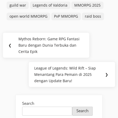
guild war
Legends of Valdoria
MMORPG 2025
open world MMORPG
PvP MMORPG
raid boss
Post
Mythos Reborn: Game RPG Fantasi
Previous
navigation
❮
Baru dengan Dunia Terbuka dan
Post:
Cerita Epik
League of Legends: Wild Rift – Siap
Next
Menantang Para Pemain di 2025
❯
Post:
dengan Update Baru!
Search
Search