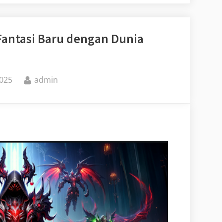
antasi Baru dengan Dunia
By
2025
admin