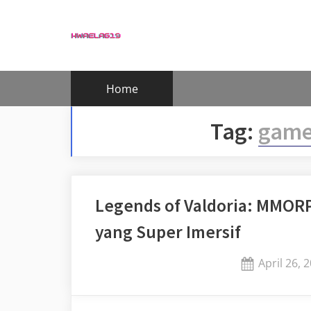
Skip
to
content
Home
Tag:
game
Legends of Valdoria: MMOR
yang Super Imersif
Posted
April 26, 
on