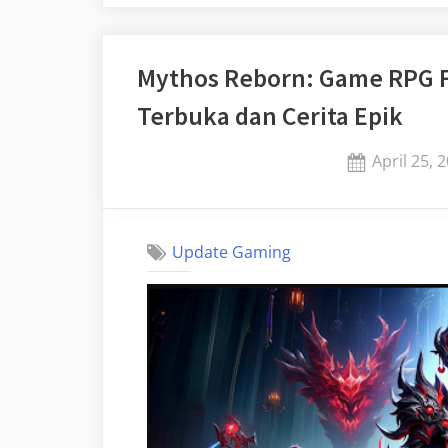
Mythos Reborn: Game RPG F
Terbuka dan Cerita Epik
Posted
April 25, 
on
Update Gaming