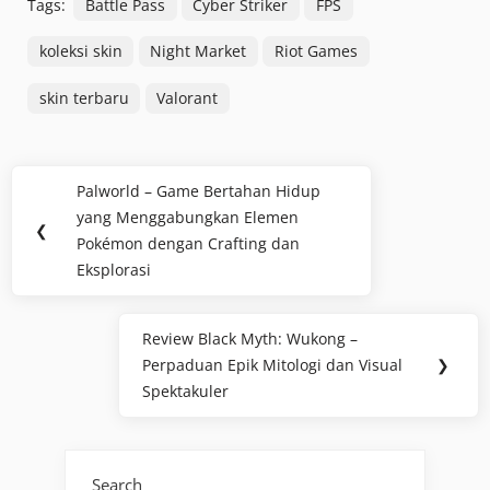
Tags:
Battle Pass
Cyber Striker
FPS
koleksi skin
Night Market
Riot Games
skin terbaru
Valorant
Post
Palworld – Game Bertahan Hidup
Previous
navigation
yang Menggabungkan Elemen
Post:
❮
Pokémon dengan Crafting dan
Eksplorasi
Review Black Myth: Wukong –
Next
Perpaduan Epik Mitologi dan Visual
❯
Post:
Spektakuler
Search