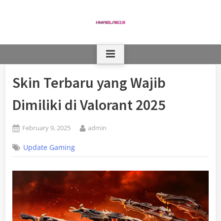
Skip
to
content
Skin Terbaru yang Wajib
Dimiliki di Valorant 2025
Posted
By
February 9, 2025
admin
on
Update Gaming