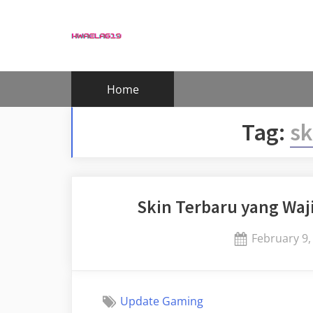
Skip
to
content
Home
Tag:
sk
Skin Terbaru yang Waji
Posted
February 9,
on
Update Gaming