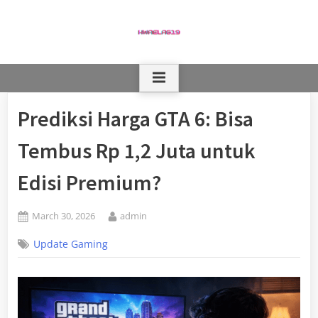
Skip
to
content
Prediksi Harga GTA 6: Bisa
Tembus Rp 1,2 Juta untuk
Edisi Premium?
Posted
By
March 30, 2026
admin
on
Update Gaming