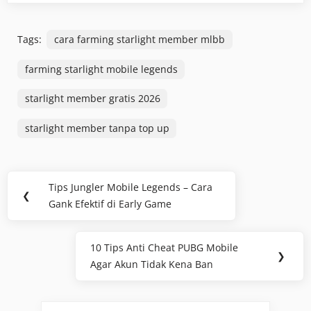
Tags:
cara farming starlight member mlbb
farming starlight mobile legends
starlight member gratis 2026
starlight member tanpa top up
Post
Tips Jungler Mobile Legends – Cara
Previous
❮
navigation
Gank Efektif di Early Game
Post:
10 Tips Anti Cheat PUBG Mobile
Next
❯
Agar Akun Tidak Kena Ban
Post: