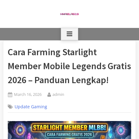
Skip
to
content
Cara Farming Starlight
Member Mobile Legends Gratis
2026 – Panduan Lengkap!
Posted
By
March 16, 2026
admin
on
Update Gaming